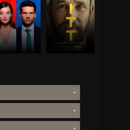
ist=2,4,5,6,7,8,1]
catlist=2,4,5,6,7,8,1]
t-catlist][/catlist]
[/not-catlist][/catlist]
list=4,5]
[/catlist]
[catlist=4,5]
[/catlist]
list=8][not-
[catlist=8][not-
ist=3,4,5,6,7,1]
[/not-
catlist=3,4,5,6,7,1]
[/not-
ist][/catlist]
catlist][/catlist]
list=6,7]
[/catlist]
[catlist=6,7]
[/catlist]
notgiven_quality]
[/xfnotgiven_quality]
авосудие (2021)
Больница Питт
(2025)
Драма
,
Турция
Драма
,
США
8.8
8.2
8.6
8.9
е собираем персональные данные и не
сть интернет-соединения. Очистите кэш