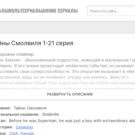
АЛЫ
МУЛЬТСЕРИАЛЫ
АНИМЕ СЕРИАЛЫ
йны Смолвиля 1-21 серия
орожно спойлер:
рк Земляк - обыкновенный подросток, живущий в маленьком го
лвиль. В его жизни происходит необычное событие: он начинает
ысливать свои суперспособности. Это открытие вызывает в нём
доумение, ведь он не понимает, откуда они взялись. Вместе с
алёкой любимой Ланой Лэнг и другом Лексом Лuthor они начина
ледовать тайны своего города, который оказывается полон стра
адочных событий. Кларк сталкивается с различными угрозами,
РАЗВЕРНУТЬ ОПИСАНИЕ
занными с его возможностями и их происхождением. В процесс
ственных испытаний и открытий он встречает других людей,
ание:
Тайны Смолвиля
адающих уникальными силами, что усложняет его жизнь. Он
инальное название:
Smallville
нимает решение использовать свои способности на благо, защи
ан:
Before he was Superman, he was just a boy with extraordinary abil
их друзей и близких. Однако его действия привлекают внимание
гории:
Сериалы
еев, которые стремятся использовать его способности в своих
на:
США
,
Канада
ресах. Тем не менее, Кларк начинает понимать, что его судьба