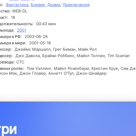
р:
Фантастика
,
Боевик
,
Драма
,
Приключения
ана с более глобальными событиями, чем он мог себе представи
 время Лекс Лютор, движимый амбициями, начинает проводить 
ство:
WEB-DL
ственные игры, что значительно усложняет ситуацию. На крити
аст:
18
пе событий Кларк оказывается перед выбором, который изменит
должительность:
00:43 мин
выхода:
2001
ьера в РФ:
2003-06-26
ьера в мире:
2001-05-16
иссер:
Джеймс Маршалл, Грег Биман, Майк Рол
дюсер:
Джо Давола, Брайан Роббинс, Майкл Толлин, Tim Scanlan
реводе:
СТС
авных ролях:
Том Уэллинг, Майкл Розенбаум, Кристин Крук, Сэм Джон
сон Мэк, Джон Гловер, Аннетт О’Тул, Джон Шнайдер
три