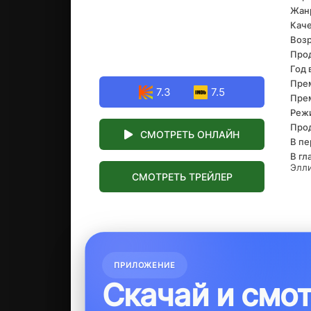
Жан
связ
это
Каче
соб
Возр
эта
Про
Год 
Прем
7.3
7.5
Прем
Реж
Про
СМОТРЕТЬ ОНЛАЙН
В пе
В гл
Элли
СМОТРЕТЬ ТРЕЙЛЕР
ПРИЛОЖЕНИЕ
Скачай и смо