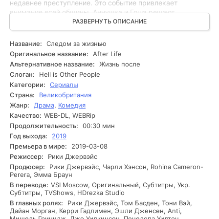
недавнее преступление. Это событие привлекает
внимание всей общины. Аннушка и Гоша решают
выяснить, что произошло, и начинают опрашивать
РАЗВЕРНУТЬ ОПИСАНИЕ
свидетелей, собирая фрагменты информации, которые
могут помочь в раскрытии дела. По мере продвижения
Название:
Следом за жизнью
следствия сыщики сталкиваются с множеством
Оригинальное название:
After Life
препятствий. Улики ведут их к запутанным связям между
Альтернативное название:
Жизнь после
жителями города, которые скрывают свои тайны. В
Слоган:
Hell is Other People
результате появляется множество подозреваемых, и
Категории:
Сериалы
каждая новая находка лишь усложняет ситуацию. В
Страна:
Великобритания
какой-то момент Аннушка находит неожиданную связь
между исчезновением и событиями, произошедшими,
Жанр:
Драма
,
Комедия
казалось бы, много лет назад, что ставит под сомнение
Качество:
WEB-DL, WEBRip
все их предположения. На этом этапе сюжет принимает
Продолжительность:
00:30 мин
непредсказуемый поворот, и сыщики понимают, что кто-
Год выхода:
2019
то из их близкого окружения может быть замешан в этом
Премьера в мире:
2019-03-08
деле.
Режиссер:
Рики Джервэйс
Продюсер:
Рики Джервэйс, Чарли Хэнсон, Rohina Cameron-
Perera, Эмма Браун
В переводе:
VSI Moscow, Оригинальный, Субтитры, Укр.
Субтитры, TVShows, HDrezka Studio
В главных ролях:
Рики Джервэйс, Том Басден, Тони Вэй,
Дайан Морган, Керри Гадлимен, Эшли Дженсен, Anti,
Мишель Гринидж, Джо Уилкинсон, Пенелопа Уилтон