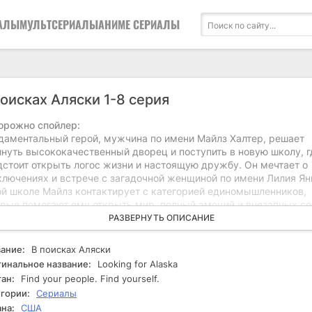
АЛЫ
МУЛЬТСЕРИАЛЫ
АНИМЕ СЕРИАЛЫ
поисках Аляски 1-8 серия
орожно спойлер:
даментальный герой, мужчина по имени Майлз Халтер, решает
инуть высококачественный дворец и поступить в новую школу, г
дстоит открыть логос жизни и настоящую дружбу. Он мечтает о
ключениях и встрече с загадочной женщиной по имени Лилия Янг
ой школе Майлз контактирует с категорией единомышленников,
орые помогают ему открыть мир, полный эмоций и внезапных со
ко незадолго их жизнь меняется, и иногда происходит трагедия
РАЗВЕРНУТЬ ОПИСАНИЕ
анная с Аляской. После этого действия Майлза и его товарищей
уждают их пересмотреть свои взаимоотношения, как с друзьями,
ание:
В поисках Аляски
изнью. Каждый из них сталкивается с личными испытаниями и
инальное название:
Looking for Alaska
тренними конфликтами. Они пытаются сориентироваться в свои
ан:
Find your people. Find yourself.
твах, исследуя темы любви, потери и поиска своего места в ми
гории:
Сериалы
цессе развития сюжета Майлз понимает, что его привязанность 
на:
США
ошения с окружающими требуют глубоких размышлений и смело