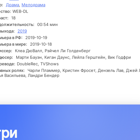
р:
Драма
,
Мелодрама
е поисков ответов на сложные вопросы Майлз сталкивается с н
пятствиями и открывает тайные сокровенные аспекты о своих д
ство:
WEB-DL
амой Аляске. Он осознает важность моментов, формирующих жи
аст:
18
лияние на будущее. Конъюнктура накаляется, и иногда Майлз
должительность:
00:54 мин
ывается на распутье, и ему предстоит выбрать, что изменит ег
выхода:
2019
егда.
ьера в РФ:
2019-10-19
ьера в мире:
2019-10-18
иссер:
Клеа ДюВалл, Рэйчел Ли Голденберг
дюсер:
Марти Бауэн, Киган Даунс, Лейла Герштейн, Вик Годфри
реводе:
DoubleRec, TVShows
авных ролях:
Чарли Пламмер, Кристин Фросет, Дензель Лав, Джей 
я Васильева, Ландри Бендер
три