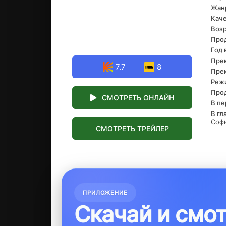
Жан
ход
пре
Каче
и с
Возр
их в
Про
оказ
Год 
навс
Прем
7.7
8
Прем
Реж
Про
СМОТРЕТЬ ОНЛАЙН
В пе
В гл
Софь
СМОТРЕТЬ ТРЕЙЛЕР
ПРИЛОЖЕНИЕ
Скачай и смо