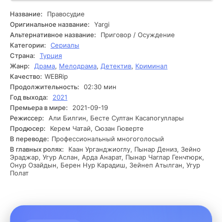
значительно сложнее, чем казалось на первый взгляд.
Появляются новые улики, которые указывают на
Название:
Правосудие
возможное вовлечение авторитетных людей. С развитием
Оригинальное название:
Yargi
следствия адвокат сталкивается с давлением со стороны
Альтернативное название:
Приговор / Осуждение
прокуратуры и угрозами от таинственных незнакомцев.
Категории:
Сериалы
Он понимает, что за этим делом скрываются не только
Страна:
Турция
противозаконные схемы, но и личные интересы,
Жанр:
Драма
,
Мелодрама
,
Детектив
,
Криминал
затрагивающие судьбы многих. По мере того как адвокат
погружается в сложные сети лжи и манипуляций, он
Качество:
WEBRip
начинает терять веру в то, что сможет добиться
Продолжительность:
02:30 мин
справедливости. Наконец, он сталкивается с важным
Год выхода:
2021
открытием, которое может изменить ход его
Премьера в мире:
2021-09-19
расследования и привести к неожиданным последствиям.
Режиссер:
Али Билгин, Бесте Султан Касапогуллары
Продюсер:
Керем Чатай, Сюзан Гюверте
В переводе:
Профессиональный многоголосый
В главных ролях:
Каан Урганджиоглу, Пынар Дениз, Зейно
Эраджар, Угур Аслан, Арда Анарат, Пынар Чаглар Генчтюрк,
Онур Озайдын, Берен Нур Карадиш, Зейнеп Атылган, Угур
Полат