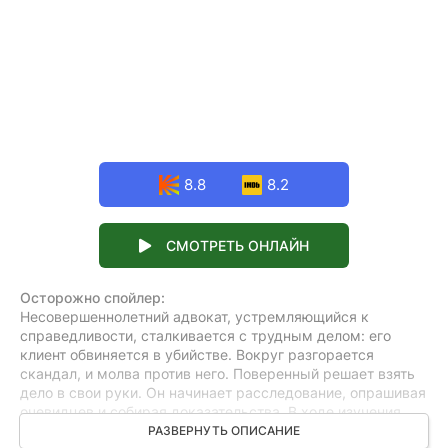
8.8
8.2
СМОТРЕТЬ ОНЛАЙН
Осторожно спойлер:
Несовершеннолетний адвокат, устремляющийся к
справедливости, сталкивается с трудным делом: его
клиент обвиняется в убийстве. Вокруг разгорается
скандал, и молва против него. Поверенный решает взять
дело в свои руки. Он начинает расследование, опрашивая
очевидцев и собирая доказательства. В ходе изучения
материалов обстоятельств он обнаруживает, что ситуация
РАЗВЕРНУТЬ ОПИСАНИЕ