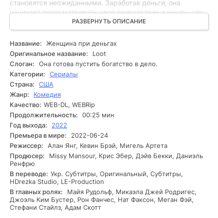
становятся неожиданными. Заработав деньги, она
начинает пересматривать свое присутствие и мечты, что
приводит её к новым способностям и внезапным
РАЗВЕРНУТЬ ОПИСАНИЕ
встречам. В ходе событий она сталкивается с правдой о
своём прошлом и невыполненными желаниями, которые
Название:
Женщина при деньгах
долгое время оставались под властью обыденности.
Оригинальное название:
Loot
Развивая сюжет, героиня принимает решение
Слоган:
Она готова пустить богатство в дело.
использовать средства ради изменения своей жизни. Она
Категории:
Сериалы
начинает исследовать мир, контактирует с новыми
Страна:
США
людьми и открывает для себя новые горизонты. Здесь
Жанр:
Комедия
она встречается с множеством препятствий: от
недоброжелательных людей до личных страхов. Каждое
Качество:
WEB-DL, WEBRip
новое развитие приносит как радость, так и сомнения. В
Продолжительность:
00:25 мин
перспективе этих изменений она начинает осознавать, что
Год выхода:
2022
деньги не являются решением всех её проблем, и её
Премьера в мире:
2022-06-24
истинное благополучие может быть найдено в других
Режиссер:
Алан Янг, Кевин Брэй, Мигель Артета
аспектах жизни. Конфликт нарастает, и иногда она
Продюсер:
Missy Mansour, Крис Эбер, Дэйв Бекки, Даниэль
оказывается на распутье, ей предстоит сделать сложный
Ренфрю
выбор, который определит её дальнейшую судьбу.
В переводе:
Укр. Субтитры, Оригинальный, Субтитры,
HDrezka Studio, LE-Production
В главных ролях:
Майя Рудольф, Микаэла Джей Родригес,
Джоэль Ким Бустер, Рон Фанчес, Нат Факсон, Меган Фэй,
Стефани Стайлз, Адам Скотт