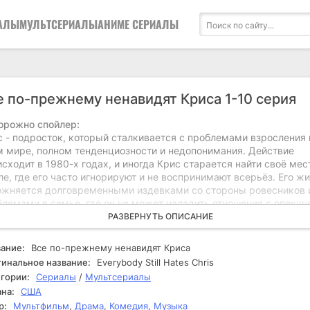
АЛЫ
МУЛЬТСЕРИАЛЫ
АНИМЕ СЕРИАЛЫ
а
е по-прежнему ненавидят Криса 1-10 серия
орожно спойлер:
с - подросток, который сталкивается с проблемами взросления 
м мире, полном тенденциозности и недопонимания. Действие
сходит в 1980-х годах, и иногда Крис старается найти своё мес
е, где его часто игнорируют и не воспринимают всерьёз. Его ж
ожняется долговременными издевками со стороны ровесников 
блемами в семье, где он не может наладить отношения с опекун
шим братом. Крис решает изменить свою судьбу и доказать, чт
РАЗВЕРНУТЬ ОПИСАНИЕ
сто предмет насмешек. В ходе своего взросления Крис сталкива
личными препятствиями. Он пытается завести дружбу с
ание:
Все по-прежнему ненавидят Криса
оклассниками, но каждый раз сталкивается с недоверием и
инальное название:
Everybody Still Hates Chris
двзятостью. Его одноклассницы и одноклассники не понимают е
гории:
Сериалы
/
Мультсериалы
емлений и продолжают его высмеивать. Крис принимает решени
на:
США
анизовать школьное мероприятие, чтобы заручиться поддержкой
р:
Мультфильм
,
Драма
,
Комедия
,
Музыка
зать всем, что он способен на большее. Однако его планы рушат