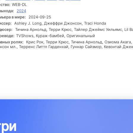
ство:
WEB-DL
гда на мероприятиях происходят спонтанные события, которые с
 сомнение его усилия. Крис оказывается перед выбором: продо
выхода:
2024
ться за своё место или поддаться судьбе. В этот момент он пон
ьера в мире:
2024-09-25
истинная сила заключается не в том, чтобы угождать другим, а 
иссер:
Ashley J. Long, Джеффри Джонсон, Traci Honda
бы оставаться верным себе.
дюсер:
Тичина Арнольд, Терри Крюс, Тайлер Джеймс Уильямс, Lil Ba
реводе:
TVShows, Кураж-бамбей, Оригинальный
авных ролях:
Крис Рок, Терри Крюс, Тичина Арнольд, Озиома Акага,
сон мл., Терренс Литтл Гарденхай, Гуннар Сайзмор, Кевонтай Дже
три