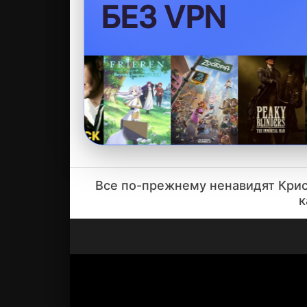
БЕЗ VPN
Все по-прежнему ненавидят Крис
к