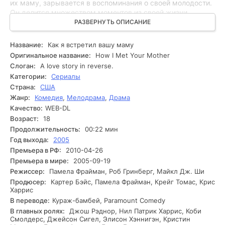
их маму, зарывается в воспоминания о своей молодости.
Он делится множеством моментов из своей жизни,
начиная с того, как иногда влюбляется в женщин, что и
РАЗВЕРНУТЬ ОПИСАНИЕ
становится толчком к его поискам настоящей любви. В
ходе развития сюжета Тед сталкивается с множеством
Название:
Как я встретил вашу маму
интересных и иногда необычных ситуаций. Остальные
Оригинальное название:
How I Met Your Mother
герои также оказывают влияние на его жизнь. Маршалл и
Слоган:
A love story in reverse.
Лили, находясь в отношениях, становятся для Теда
Категории:
Сериалы
образцом совершенной пары, в то время как Барни,
Страна:
США
придерживающийся философии "не привязываться",
Жанр:
Комедия
,
Мелодрама
,
Драма
пытается рекомендовать товарищу легкость в
отношениях. Вскоре Тед осознает, что его поиски любви не
Качество:
WEB-DL
только приносят боль, но также становятся источником
Возраст:
18
развлечений и неожиданных открытий. Каждое событие
Продолжительность:
00:22 мин
приносит новые повороты в жизни героев, и в какой-то
Год выхода:
2005
момент Тед находит человека, который может изменить
Премьера в РФ:
2010-04-26
всё.
Премьера в мире:
2005-09-19
Режиссер:
Памела Фрайман, Роб Гринберг, Майкл Дж. Ши
Продюсер:
Картер Бэйс, Памела Фрайман, Крейг Томас, Крис
Харрис
В переводе:
Кураж-бамбей, Paramount Comedy
В главных ролях:
Джош Рэднор, Нил Патрик Харрис, Коби
Смолдерс, Джейсон Сигел, Элисон Хэннигэн, Кристин