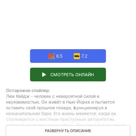
6.5
7.2
СМОТРЕТЬ ОНЛАЙН
Осторожно спойлер:
Люк Кейдж - человек с невероятной силой и
неуязвимостью. Он живёт в Нью-Йорке и пытается
оставить своё прошлое позади, функционируя в
незначительном баре. Его жизнь меняется, когда он
сталкивается с местным преступным авторитетом,
который угрожает миру района. Люк решает вмешаться,
чтобы защитить своих друзей и соседей, что приводит к
РАЗВЕРНУТЬ ОПИСАНИЕ