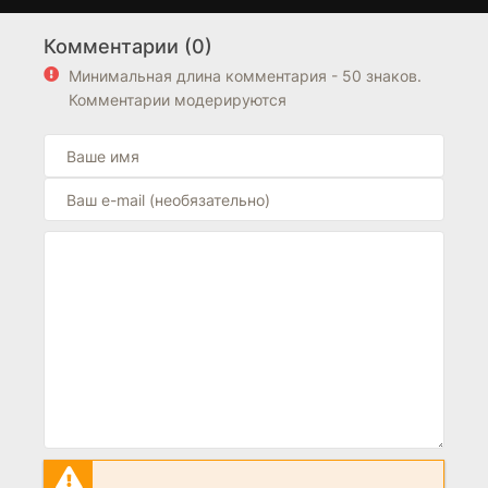
обратите внимание на подборку фильмов из
США
. Блок
Комментарии (0)
"Похожие фильмы" находится выше блока FAQ на
странице.
Минимальная длина комментария - 50 знаков.
Комментарии модерируются