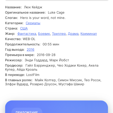
раскрытию его истинной силы. Он становится защитником
своей общины, готовым сразиться с любыми угрозами. В
Название:
Люк Кейдж
ходе событий Люк сталкивается с различными врагами,
Оригинальное название:
Luke Cage
которые стараются дестабилизировать его усилия. Он
Слоган:
Hero is your word, not mine.
натыкается на сложные взаимоотношения с другими
Категории:
Сериалы
персонажами - от престарелых знакомых до новых
Страна:
США
союзников, каждый из которых имеет свои взгляды и
Жанр:
Фантастика
,
Боевик
,
Триллер
,
Драма
,
Криминал
мотивы. В процессе борьбы с преступностью Люк
открывает тайны своего прошлого, которые начинают
Качество:
WEB-DL
влиять на его нынешнюю жизнь. В перспективе этого
Продолжительность:
00:55 мин
усилия он принимает решение, которое может изменить
Год выхода:
2016
всё: сможет ли он снова стать тем, кем был, или у него
Премьера в мире:
2016-09-28
появится возможность оставить прошлое позади и стать
Режиссер:
Энди Годдард, Марк Йобст
полноценным победителем своего района?
Продюсер:
Гэйл Бэрринджер, Чео Ходаки Кокер, Акела
Купер, Айда Кроаль
В переводе:
LostFilm
В главных ролях:
Майк Колтер, Симон Миссик, Тео Росси,
Элфри Вудард, Розарио Доусон, Мустафа Шакир
ПРИЛОЖЕНИЕ