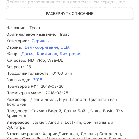
Действие разворачивается в современном городе, где
Пинкертон сталкивается с различными препятствиями на
пути к истине. Он допрашивает свидетелей, исследует
РАЗВЕРНУТЬ ОПИСАНИЕ
улики и погружается в сверхъестественный мир, который
скрывает множество тайн. Ситуация осложняется, иногда
Название:
Траст
возникают спонтанные свидетельства, подтверждающие
Оригинальное название:
Trust
вероятную связь пропажи с авторитетными фигурами, что
Категории:
Сериалы
ставит под угрозу не только его карьеру, но и жизнь.
Страна:
Великобритания
,
США
Исследование становится все более напряженным.
Жанр:
Драма
,
Криминал
,
Биография
Пинкертон разыскивает ненормальные связи между
Качество:
HDTVRip, WEB-DL
пропавшим и криминальными структурами,
действующими в тени. Каждое новое развитие осложняет
Возраст:
18
дело, и он понимает, что его соперники готовы пойти на
Продолжительность:
01:00 мин
жесткие меры, чтобы защитить свои интересы. В
Год выхода:
2018
условиях нарастающего давления и угроз сыщику
Премьера в РФ:
2018-03-26
необходимо выбирать, что может скорректировать его
Премьера в мире:
2018-03-25
жизнь. Он оказывается перед лицом опасной игры, где
Режиссер:
Дэнни Бойл, Доун Шадфорт, Джонатан ван
ставки высоки, и каждое решение может привести к
Тюллекен
непредсказуемым последствиям. На этом этапе история
Продюсер:
Саймон Бофой, Дэнни Бойл, Grace Boyle, Тим
достигает кульминации, оставляя зрителя в ожидании
Брикнелл
развязки.
В переводе:
Jaskier, Amedia, LostFilm, Оригинальный,
Субтитры
В главных ролях:
Харрис Дикинсон, Дональд Сазерленд,
Хилари Суэнк, Лука Маринелли, Анна Ченселлор, Брендан