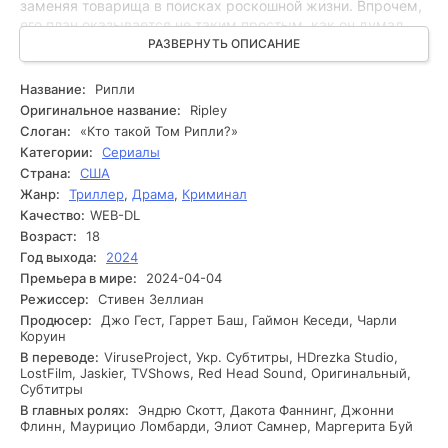
заменяя товарища в поисках роскошной жизни. Впрочем,
его план оказывается не таким простым, как он думал.
Вскоре он сталкивается с непредвиденными преградами
РАЗВЕРНУТЬ ОПИСАНИЕ
и запутанными отношениями, которые ставят под угрозу
его замыслы. Погружаясь в мир роскоши и преступности,
Название:
Рипли
Рипли обнаруживает, что окружающие его люди
Оригинальное название:
Ripley
доброжелательны. Он начинает запутываться в своих
Слоган:
«Кто такой Том Рипли?»
личных обманах, и каждое его решение приводит к новым
Категории:
Сериалы
последствиям. При этом его уверенность в себе
Страна:
США
подвергается сомнению, и иногда он встречает
Жанр:
Триллер
,
Драма
,
Криминал
персонажей, которые не собираются оставлять его в
покое. Вскоре Рипли понимает, что его план может
Качество:
WEB-DL
обернуться катастрофой, а его действия будут иметь
Возраст:
18
длительные последствия. На этом рубеже он оказывается
Год выхода:
2024
перед выбором - продолжать ли свою игру или
Премьера в мире:
2024-04-04
попытаться прекратить цепь лжи, которая его окружает.
Режиссер:
Стивен Зеллиан
Продюсер:
Джо Гест, Гаррет Баш, Гаймон Кеседи, Чарли
Коруин
В переводе:
ViruseProject, Укр. Субтитры, HDrezka Studio,
LostFilm, Jaskier, TVShows, Red Head Sound, Оригинальный,
Субтитры
В главных ролях:
Эндрю Скотт, Дакота Фаннинг, Джонни
Флинн, Маурицио Ломбарди, Элиот Самнер, Маргерита Буй