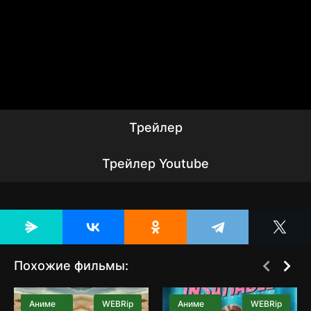
Трейлер
Трейлер Youtube
Похожие фильмы:
[catlist=2][not-
[catlist=2][not-