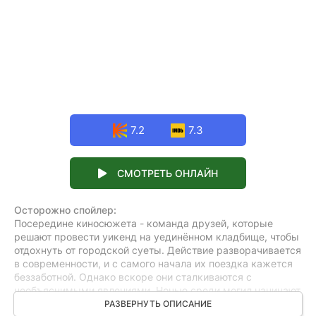
7.2
7.3
СМОТРЕТЬ ОНЛАЙН
Осторожно спойлер:
Посередине киносюжета - команда друзей, которые
решают провести уикенд на уединённом кладбище, чтобы
отдохнуть от городской суеты. Действие разворачивается
в современности, и с самого начала их поездка кажется
беззаботной. Однако вскоре они сталкиваются с
необъяснимыми явлениями. Ночью среди могил начинают
происходить странные происшествия, которые
РАЗВЕРНУТЬ ОПИСАНИЕ