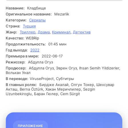
заставляют их задуматься о том, что на кладбище может
скрываться нечто большее, чем просто мир усопших.
Название:
Кладбище
Друзья начинают исследовать кладбище, стараясь
Оригинальное название:
Mezarlik
разгадать его тайны. Они находят старые надгробия и
Категории:
Сериалы
записки, которые указывают на мрачные события,
Страна:
Турция
происходившие здесь в прошлом. Постепенно их интерес
Жанр:
Триллер
,
Драма
,
Криминал
,
Детектив
нарастает, и они осознают, что выбор, который им
Качество:
WEBRip
предстоит сделать, может оставить их в этом месте
живыми. Ситуация осложняется, когда один из них
Продолжительность:
01:45 мин
неожиданно пропадает в темноте, и оставшиеся пытаются
Год выхода:
2022
выяснить, что произошло. Каждый шаг приводит их к
Премьера в мире:
2022-06-17
новым открытиям, и они начинают сомневаться в
Режиссер:
Абдулла Огуз
доброжелательности друга. Напряжение нарастает, и они
Продюсер:
Абдулла Огуз, Эврен Огуз, Ihsan Semih Yildizerler,
понимают, что каждая ночь на кладбище становится всё
Волькан Унал
более опасной. Вскоре они окажутся перед выбором,
В переводе:
ViruseProject, Субтитры
который изменит их жизни навсегда.
В главных ролях:
Бирдже Акалай, Олгун Токер, Шехсувар
Акташ, Berna Öztürk, Хакан Меричлилер, Sezgin
Uzunbekiroglu, Баран Гюлер, Cem Sürgit
ПРИЛОЖЕНИЕ