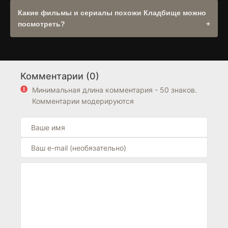
оригинальной дорожки она будет доступна в выборе
Какие фильмы и сериалы похожи Кладбище можно
озвучек плеера. .
посмотреть?
Рекомендуем посмотреть другие
Триллер
,
Драма
,
Криминал
,
Детектив
в разделе
Сериалы
. Также обратите
внимание на подборку фильмов из
Турция
. Блок
Комментарии (0)
"Похожие фильмы" находится выше блока FAQ на
странице.
Минимальная длина комментария - 50 знаков.
Комментарии модерируются