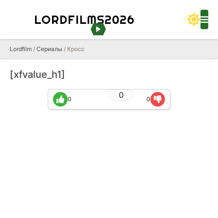
LORDFILMS2026
Lordfilm
/
Сериалы
/ Кросс
[xfvalue_h1]
0
0
0