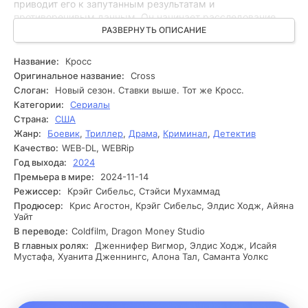
приводит его к запутанным результатам и
противоречивым данным. Он начинает расследование,
изучая пессимистические уголки города, где скрываются
РАЗВЕРНУТЬ ОПИСАНИЕ
беспросветные тайны. В процессе расследования
детектив осознаёт, что он не единственный, кто
Название:
Кросс
интересуется этой историей. За ним следят, и каждый шаг
Оригинальное название:
Cross
может стать решающим. Расследование накаляется, и
Слоган:
Новый сезон. Ставки выше. Тот же Кросс.
иногда детектив получает угрозы. На одном из допросов
Категории:
Сериалы
он сталкивается с неожиданной уликой, которая
Страна:
США
указывает на возможное участие влиятельных людей в
Жанр:
Боевик
,
Триллер
,
Драма
,
Криминал
,
Детектив
этих преступлениях. Это открытие усложняет его работу,
так как он понимает, что противостоит не только
Качество:
WEB-DL, WEBRip
преступникам, но и тем, кто готов на всё ради защиты
Год выхода:
2024
своих интересов. В напряжённой обстановке детектив
Премьера в мире:
2024-11-14
задаётся вопросом, кому он может доверять.
Режиссер:
Крэйг Сибельс, Стэйси Мухаммад
Неожиданно одна из улик приводит его к шокирующему
Продюсер:
Крис Агостон, Крэйг Сибельс, Элдис Ходж, Айяна
открытию, которое ставит под сомнение всю его работу и
Уайт
заставляет его задуматься о личных мотивах.
В переводе:
Coldfilm, Dragon Money Studio
В главных ролях:
Дженнифер Вигмор, Элдис Ходж, Исайя
Мустафа, Хуанита Дженнингс, Алона Тал, Саманта Уолкс