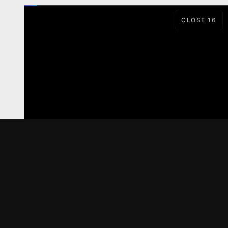
CLOSE
15
LORD
SERIAL
Материалы предоставлены
только для ознакомления! (16+)