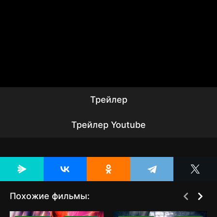
Трейлер
Трейлер Youtube
Похожие фильмы:
[catlist=2][not-
[catlist=2][not-