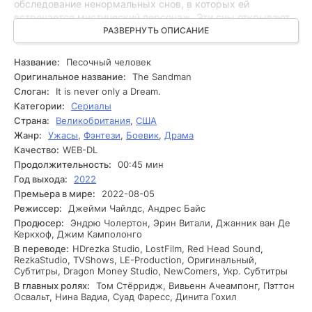
обследование ненормальных снов, в которых ей
встречается мистический персонаж. Эти сны открывают
ей мир, где границы между реальностью и вымыслом
РАЗВЕРНУТЬ ОПИСАНИЕ
стираются. В ходе своих переживаний она понимает, что
её внутренние демоны могут быть первопричинами её
Название:
Песочный человек
страданий, и что это ведет её к необходимости
Оригинальное название:
The Sandman
разобраться с ними. Героиня погружается в свои сны и
Слоган:
It is never only a Dream.
пытается найти ответы на вопросы, которые её тревожат.
Категории:
Сериалы
Она сталкивается с различными препятствиями, такими
Страна:
Великобритания
,
США
как собственные тревоги и сомнения, которые мешают ей
Жанр:
Ужасы
,
Фэнтези
,
Боевик
,
Драма
двигаться вперёд. В процессе исследования она находит
подсказки и символы, подтверждающие её прошлое и
Качество:
WEB-DL
внутренние конфликты. Каждый новый сон открывает
Продолжительность:
00:45 мин
новые тайны и усложняет ситуацию, заставляя её всё
Год выхода:
2022
больше погружаться в этот мистический мир. На одном из
Премьера в мире:
2022-08-05
ключевых этапов её сны начинают пересекаться с
Режиссер:
Джейми Чайлдс, Андрес Байс
реальностью, и она осознаёт, что её борьба с
Продюсер:
Эндрю Чолертон, Эрин Витали, Джанник ван Де
внутренними демонами только начинается.
Керкхоф, Джим Камполонго
В переводе:
HDrezka Studio, LostFilm, Red Head Sound,
RezkaStudio, TVShows, LE-Production, Оригинальный,
Субтитры, Dragon Money Studio, NewComers, Укр. Субтитры
В главных ролях:
Том Стёрридж, Вивьенн Ачеампонг, Пэттон
Освальт, Нина Вадиа, Суад Фаресс, Динита Гохил