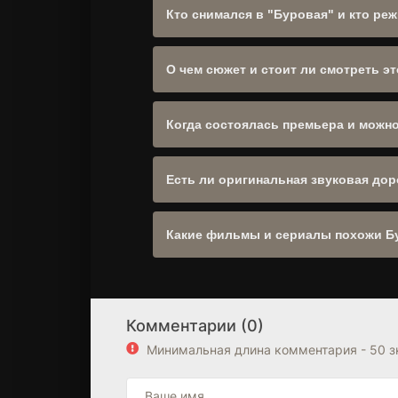
Кто снимался в "Буровая" и кто ре
Режиссер: Алекс Холмс, Джон Стриклэн
Vevers, Абрахам Попула, Оуэн Тил, Ст
О чем сюжет и стоит ли смотреть э
Жанр:
Фантастика
,
Триллер
,
Драма
,
Де
и оставили 0 отзывов.
Когда состоялась премьера и можн
Да, сайт полностью адаптирован для 
Есть ли оригинальная звуковая дор
Оригинальное название: "The Rig". Пр
Какие фильмы и сериалы похожи Б
Рекомендуем посмотреть другие
Фанта
Великобритания
. Блок "Похожие филь
Комментарии (0)
Минимальная длина комментария - 50 