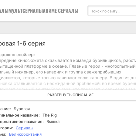
АЛЫ
МУЛЬТСЕРИАЛЫ
АНИМЕ СЕРИАЛЫ
ровая 1-6 серия
орожно спойлер:
ередине киносюжета оказывается команда бурильщиков, рабо
вытащенной платформе в океане. Главные герои - многоопытный
ильный инженер, его напарник и группа свежеприбывших
иалистов, которые только начинают свою карьеру. В один из д
ановка сталкивается с неожиданной проблемой: во время бурен
сходит сильный вентвыброс газа, что приводит к серьезной ава
 событие запускает цепь тревожных событий, ставящих под угр
РАЗВЕРНУТЬ ОПИСАНИЕ
нь сотрудников и безопасность платформы. Исследование конф
нается с глубокого анализа первопричин аварии. Бортинженер и
ание:
Буровая
арник пытаются выяснить, было ли это случайностью или резуль
инальное название:
The Rig
тности. На их пути возникают препятствия: работники пытаются
ернативное название:
Вышка
ыть детали произошедшего, а среди членов бригады начинают
гории:
Сериалы
икать недовольства и напряженность. В то время как установк
на:
Великобритания
ется восстановить контроль над ситуацией, они обнаруживают, 