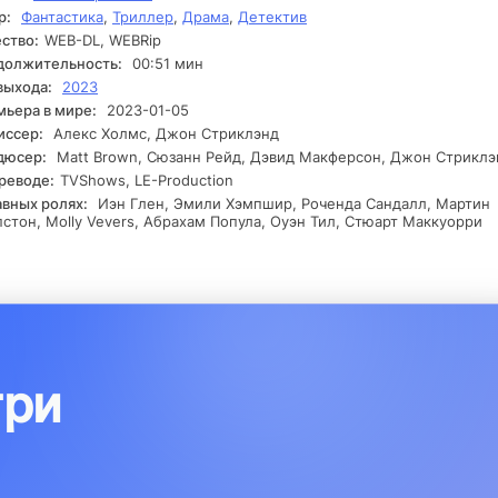
р:
Фантастика
,
Триллер
,
Драма
,
Детектив
рия может иметь более серьезные корни, чем кажется на перв
яд. В критический момент, когда опасность продолжает нараста
ство:
WEB-DL, WEBRip
н из рабочих делает тревожное открытие, которое может измен
должительность:
00:51 мин
выхода:
2023
ьера в мире:
2023-01-05
иссер:
Алекс Холмс, Джон Стриклэнд
дюсер:
Matt Brown, Сюзанн Рейд, Дэвид Макферсон, Джон Стриклэ
реводе:
TVShows, LE-Production
авных ролях:
Иэн Глен, Эмили Хэмпшир, Роченда Сандалл, Мартин
стон, Molly Vevers, Абрахам Попула, Оуэн Тил, Стюарт Маккуорри
три