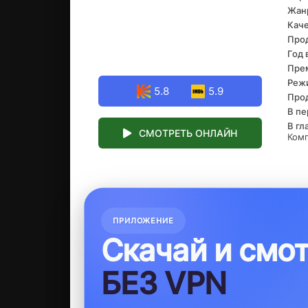
Жан
ава
взгл
Каче
оди
Про
всё.
Год 
Прем
Реж
5.8
5.9
Про
В пе
В гл
СМОТРЕТЬ ОНЛАЙН
Комп
ПРИЛОЖЕНИЕ
Скачай и смо
БЕЗ VPN