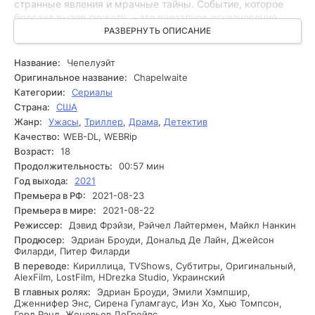
странные явления и мрачные тайны. Событие, которое
бросает вызов сюжету, - это внезапное исчезновение
одного из жителей, что заставляет их задуматься о
РАЗВЕРНУТЬ ОПИСАНИЕ
прошлом и беспросветных секретах, скрывающихся в
стенах старинного поместья. Исследование приводит к
Название:
Чепелуэйт
тревожным открытиям. Героев преследуют видения, а
Оригинальное название:
Chapelwaite
мрачные воспоминания начинают всплывать на
Категории:
Сериалы
поверхность. Углубление в расследование происходит, и
Страна:
США
иногда они находят следы, подтверждающие связь
Жанр:
Ужасы
,
Триллер
,
Драма
,
Детектив
между исчезновением и историями, связанными с
Качество:
WEB-DL, WEBRip
Чепелуэйтом. Вскоре они сталкиваются с
противостоянием - некий человек безоговорочно не хочет,
Возраст:
18
чтобы их тайны были раскрыты. На фоне нарастающего
Продолжительность:
00:57 мин
напряжения у героев возникают сомнения в том, кому
Год выхода:
2021
можно доверять. В самый неблагоприятный момент они
Премьера в РФ:
2021-08-23
понимают, что разгадка может оказаться ближе, чем
Премьера в мире:
2021-08-22
кажется, и решают углубиться в изучение неясной
Режиссер:
Дэвид Фрэйзи, Рэйчел Лайтермен, Майкл Нанкин
летописи поместья.
Продюсер:
Эдриан Броуди, Дональд Де Лайн, Джейсон
Филарди, Питер Филарди
В переводе:
Кириллица, TVShows, Субтитры, Оригинальный,
AlexFilm, LostFilm, HDrezka Studio, Украинский
В главных ролях:
Эдриан Броуди, Эмили Хэмпшир,
Дженнифер Энс, Сирена Гуламгаус, Иэн Хо, Хью Томпсон,
Горд Рэнд, Женевьев ДеГрейвс