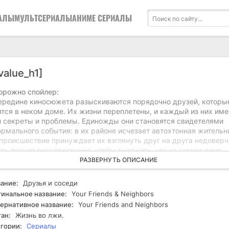
АЛЫ
МУЛЬТСЕРИАЛЫ
АНИМЕ СЕРИАЛЫ
value_h1]
орожно спойлер:
ередине киносюжета разыскиваются порядочно друзей, которы
ятся в неком доме. Их жизни переплетены, и каждый из них име
и секреты и проблемы. Единожды они становятся свидетелями
ормального события: в их районе исчезает автохтонная жительн
 происшествие принуждает их взглянуть друг на друга недоверч
ть личное расследование, чтобы выяснить, что на самом деле
изошло. Товарищи начинают собирать информацию, опрашивают
РАЗВЕРНУТЬ ОПИСАНИЕ
дей и пытаются понять, кто мог быть замешан в исчезновении.
дый из них сталкивается с собственными страхами и покидает
ание:
Друзья и соседи
делы своих отношений, что приводит к неожиданным открытиям.
инальное название:
Your Friends & Neighbors
 следствия некоторые из них начинают сомневаться в друг друг
ернативное название:
Your Friends and Neighbors
астает напряжение. Непредсказуемые повороты событий усло
ан:
Жизнь во лжи.
уацию, и они оказываются на грани конфликта. Летопись заверш
гории:
Сериалы
интригующем моменте, когда один из друзей делает спонтанное