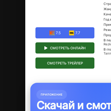
Стра
отк
Жан
Каче
Год 
Прем
Реж
7.5
7.7
Про
В пе
Rezk
СМОТРЕТЬ ОНЛАЙН
В гл
Талл
СМОТРЕТЬ ТРЕЙЛЕР
ПРИЛОЖЕНИЕ
Скачай и смо