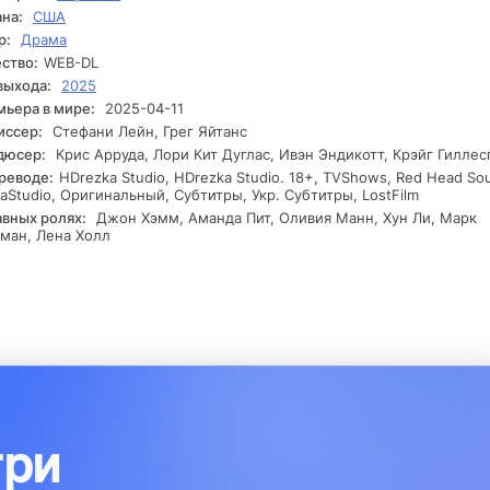
на:
США
рытие, которое может изменить всё.
р:
Драма
ство:
WEB-DL
выхода:
2025
ьера в мире:
2025-04-11
иссер:
Стефани Лейн, Грег Яйтанс
дюсер:
Крис Арруда, Лори Кит Дуглас, Ивэн Эндикотт, Крэйг Гиллес
реводе:
HDrezka Studio, HDrezka Studio. 18+, TVShows, Red Head So
aStudio, Оригинальный, Субтитры, Укр. Субтитры, LostFilm
авных ролях:
Джон Хэмм, Аманда Пит, Оливия Манн, Хун Ли, Марк
ман, Лена Холл
три