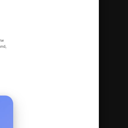
пи
und,