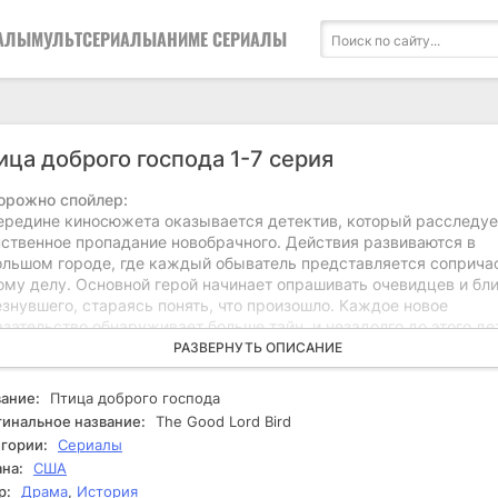
АЛЫ
МУЛЬТСЕРИАЛЫ
АНИМЕ СЕРИАЛЫ
ица доброго господа 1-7 серия
орожно спойлер:
ередине киносюжета оказывается детектив, который расследуе
нственное пропадание новобрачного. Действия развиваются в
ольшом городе, где каждый обыватель представляется соприч
ому делу. Основной герой начинает опрашивать очевидцев и бл
знувшего, стараясь понять, что произошло. Каждое новое
зательство обнаруживает больше тайн, и незадолго до этого де
лкивается с противоречивыми показаниями, которые ставят под
РАЗВЕРНУТЬ ОПИСАНИЕ
нение его первоначальные выводы. По мере углубления в
ледование детектив понимает, что за исчезновением мужчины 
ание:
Птица доброго господа
ываться нечто большее, чем просто случайное событие. Он наты
инальное название:
The Good Lord Bird
старые обиды, неразрешенные инциденты и личные драмы, кот
гории:
Сериалы
еплетаются в сложный узор. Ситуация усложняется, и порой на
на:
США
вляться опасности для тех, кто не хочет, чтобы правда вышла
р:
Драма
,
История
жу. В финале детектив оказывается в состоянии раздумья, и и