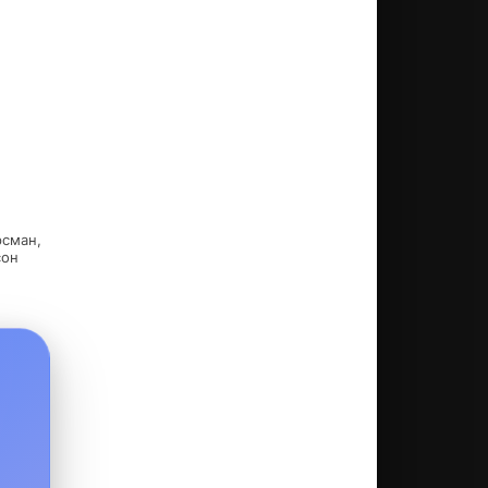
рсман,
сон