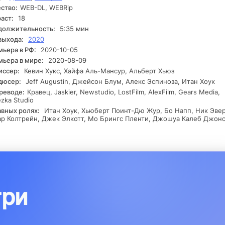
ство:
WEB-DL, WEBRip
плывчатые улики и небезопасные соперники ставят его на грань
облачения.
аст:
18
должительность:
5:35 мин
выхода:
2020
ьера в РФ:
2020-10-05
ьера в мире:
2020-08-09
иссер:
Кевин Хукс, Хайфа Аль-Мансур, Альберт Хьюз
дюсер:
Jeff Augustin, Джейсон Блум, Алекс Эспиноза, Итан Хоук
реводе:
Кравец, Jaskier, Newstudio, LostFilm, AlexFilm, Gears Media,
zka Studio
авных ролях:
Итан Хоук, Хьюберт Поинт-Дю Жур, Бо Напп, Ник Эве
р Колтрейн, Джек Элкотт, Мо Брингс Пленти, Джошуа Калеб Джон
три