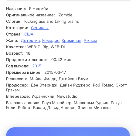
употребление мозгов помогает ей получать воспоминания
и внешности их владельцев. Это открытие становится
Название:
Я – зомби
отправной точкой для её новой жизни. Лив решает
Оригинальное название:
iZombie
использовать свои способности для помощи в
Слоган:
Kicking ass and taking brains
расследованиях. Она начинает сотрудничать с
Категории:
Сериалы
детективом Клэем, который не подозревает о её тайне.
Страна:
США
Вместе они расследуют убийства и раскрывают
Жанр:
Детектив
,
Комедия
,
Криминал
,
Ужасы
преступления, используя информацию, полученную от
жертв. Однако с каждым делом Лив сталкивается с
Качество:
WEB-DLRip, WEB-DL
новыми трудностями. Её зомби-природа становится
Возраст:
18
известной, и на неё начинают охотиться как преступники,
Продолжительность:
00:42 мин
так и другие, кто стремится узнать о её способностях. В
Год выхода:
2015
то время как Лив пытается сохранить свою человечность,
Премьера в мире:
2015-03-17
она разыскивает таинственное убийство, которое может
Режиссер:
Майкл Филдс, Джейсон Блум
изменить всё.
Продюсер:
Дэн Этеридж, Дайан Руджеро, Роб Томас, Скотт
Грэхэм
В переводе:
Украинский, Newstudio
В главных ролях:
Роуз Макайвер, Малкольм Гудвин, Рахул
Коли, Роберт Бакли, Дэвид Андерс, Элисон Мичалка