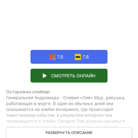
7.6
7.8
СМОТРЕТЬ ОНЛАЙН
Осторожно спойлер:
Генеральная Андромеда - Оливия «Лив» Мур, девушка,
работающая в морге. В один из обычных дней она
оказывается на зомби-вечеринке, где происходит
таинственное событие, в результате которого она
превращается в зомби. Сегодня Лив должна научиться
жить с новой природой, которая принуждает её есть
мозги. В ходе этого процесса она обнаруживает, что
РАЗВЕРНУТЬ ОПИСАНИЕ