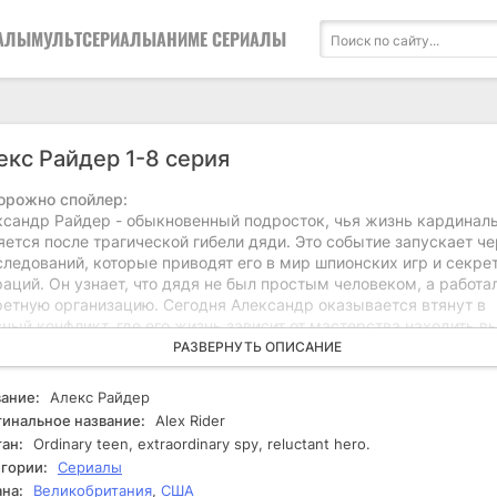
АЛЫ
МУЛЬТСЕРИАЛЫ
АНИМЕ СЕРИАЛЫ
екс Райдер 1-8 серия
орожно спойлер:
ксандр Райдер - обыкновенный подросток, чья жизнь кардинал
ется после трагической гибели дяди. Это событие запускает ч
следований, которые приводят его в мир шпионских игр и секре
аций. Он узнает, что дядя не был простым человеком, а работа
ретную организацию. Сегодня Александр оказывается втянут в
ный конфликт, где его жизнь зависит от мастерства находить в
сложных ситуаций. В поисках справедливости ему предстоит ра
РАЗВЕРНУТЬ ОПИСАНИЕ
ны, о которых он даже не догадывался. В ходе расследования
ксандр сталкивается с множеством препятствий. Ему необходи
ание:
Алекс Райдер
явить сообразительность и смелость, чтобы выжить в опасных
инальное название:
Alex Rider
виях и распутать клубок лжи и манипуляций. На его пути возни
ан:
Ordinary teen, extraordinary spy, reluctant hero.
роумные противники, которые не остановятся ни перед чем, что
гории:
Сериалы
анить свои секреты. Ситуация усугубляется, когда Александр
на:
Великобритания
,
США
мает, что ему не доверяют даже те, кто должен быть его союзн