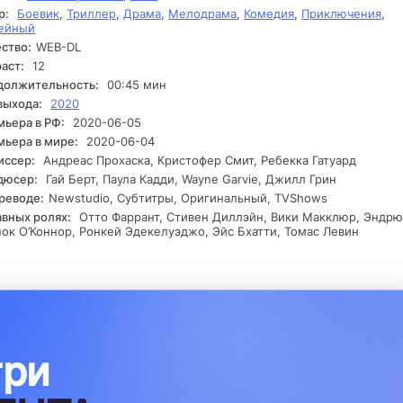
р:
Боевик
,
Триллер
,
Драма
,
Мелодрама
,
Комедия
,
Приключения
,
оказывается в гонке со временем, стараясь предотвратить сер
ейный
астрофу. Напряжение нарастает, и иногда Александр обнаружив
ство:
WEB-DL
то, что может изменить всё. Ему предстоит решить, кому можно
ерять.
аст:
12
должительность:
00:45 мин
выхода:
2020
ьера в РФ:
2020-06-05
ьера в мире:
2020-06-04
иссер:
Андреас Прохаска, Кристофер Смит, Ребекка Гатуард
дюсер:
Гай Берт, Паула Кадди, Wayne Garvie, Джилл Грин
реводе:
Newstudio, Субтитры, Оригинальный, TVShows
авных ролях:
Отто Фаррант, Стивен Диллэйн, Вики Макклюр, Эндрю
ок О’Коннор, Ронкей Эдекелуэджо, Эйс Бхатти, Томас Левин
три