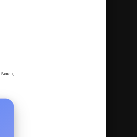
ьезную
ает
 Бакан,