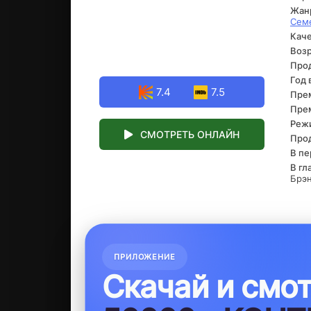
Жан
Он 
Сем
кат
Каче
что-
дов
Возр
Про
Год 
7.4
7.5
Прем
Прем
Реж
СМОТРЕТЬ ОНЛАЙН
Про
В пе
В гл
Брэн
ПРИЛОЖЕНИЕ
Скачай и смо