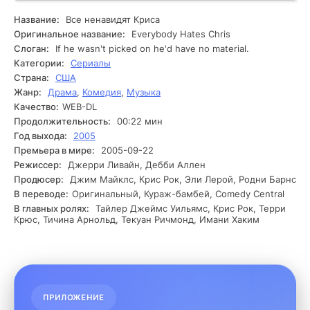
Крис старается найти своё место в мире, учится
справляться с издевками одноклассников и трудностями,
Название:
Все ненавидят Криса
которые подбрасывает ему жизнь. Сюжет
Оригинальное название:
Everybody Hates Chris
разворачивается вокруг ежедневных испытаний Криса.
Слоган:
If he wasn't picked on he'd have no material.
Он сталкивается с конфликтами в школе, где его
Категории:
Сериалы
одноклассники не упускают возможности подшутить над
Страна:
США
ним. Кроме того, он вынужден помогать своей семье, что
Жанр:
Драма
,
Комедия
,
Музыка
приводит к дополнительным трудностям. Крис решает,
что ему необходимо изменить свою жизнь, и начинает
Качество:
WEB-DL
искать способы справиться с трудностями, ставя перед
Продолжительность:
00:22 мин
собой различные цели. Он сталкивается с новыми
Год выхода:
2005
вызовами, и иногда его друзья вливаются в его жизнь, и
Премьера в мире:
2005-09-22
он осознаёт, как трудно сохранить дружбу под
Режиссер:
Джерри Ливайн, Дебби Аллен
давлением. На фоне всех этих событий Крис чаще всего
Продюсер:
Джим Майклс, Крис Рок, Эли Лерой, Родни Барнс
думает о своём будущем и о том, как ему справиться с
В переводе:
Оригинальный, Кураж-бамбей, Comedy Central
переплетением обязанностей и мечт.
В главных ролях:
Тайлер Джеймс Уильямс, Крис Рок, Терри
Крюс, Тичина Арнольд, Текуан Ричмонд, Имани Хаким
ПРИЛОЖЕНИЕ