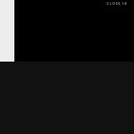
CLOSE
15
LORD
SERIAL
Материалы предоставлены
только для ознакомления! (16+)