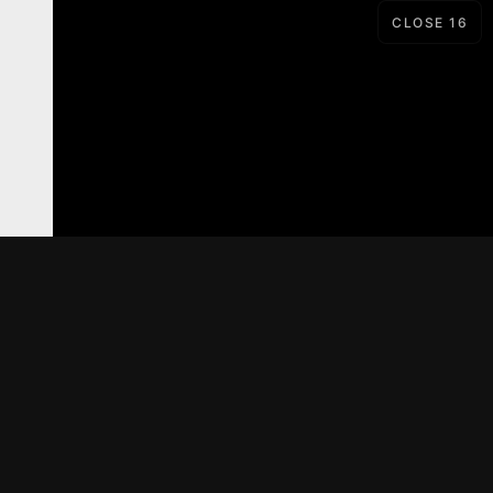
CLOSE
15
LORD
SERIAL
Материалы предоставлены
только для ознакомления! (16+)