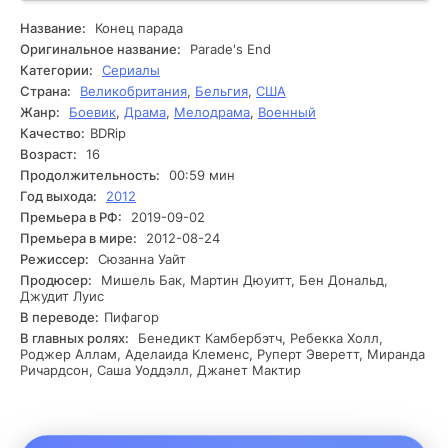
из организаторов исчезает при таинственных
обстоятельствах, что вызывает суету среди остальных.
Название:
Конец парада
Это событие запускает череду расследований и
Оригинальное название:
Parade's End
разговоров, которые анализируют не только сокровенные
Категории:
Сериалы
тайны каждого участника, но также скрытые инциденты в
Страна:
Великобритания
,
Бельгия
,
США
их отношениях. В процессе развития сюжета участники
Жанр:
Боевик
,
Драма
,
Мелодрама
,
Военный
начинают выяснять, кто из них может быть причастен к
Качество:
BDRip
исчезновению. Они допрашивают друг друга, пытаются
понять, что произошло в день исчезновения, и
Возраст:
16
сталкиваются с личными переживаниями и
Продолжительность:
00:59 мин
недомолвками. Одновременно в мегаполисе начинают
Год выхода:
2012
происходить странные вещи, которые усиливают
Премьера в РФ:
2019-09-02
напряжение. Непонятные сообщения, шутки и слухи о
Премьера в мире:
2012-08-24
фантах парада создают атмосферу неопределенности.
Режиссер:
Сюзанна Уайт
Некоторые участники начинают подозревать, что
Продюсер:
Мишель Бак, Мартин Дюуитт, Бен Дональд,
исчезновение связано с чем-то более серьезным и
Джудит Луис
опасным, чем просто потеря человека. В конце концов,
В переводе:
Пифагор
команда сталкивается с выбором: продолжать праздник
В главных ролях:
Бенедикт Камбербэтч, Ребекка Холл,
или приостановиться, чтобы разобраться с текущими
Роджер Аллам, Аделаида Клеменс, Руперт Эверетт, Миранда
событиями. Они понимают, что впереди их ждет нечто
Ричардсон, Саша Уоддэлл, Джанет Мактир
большее, чем просто праздник.