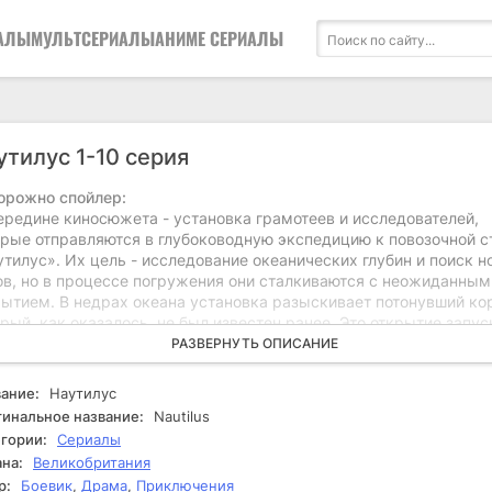
АЛЫ
МУЛЬТСЕРИАЛЫ
АНИМЕ СЕРИАЛЫ
утилус 1-10 серия
орожно спойлер:
ередине киносюжета - установка грамотеев и исследователей,
орые отправляются в глубоководную экспедицию к повозочной с
тилус». Их цель - исследование океанических глубин и поиск 
ов, но в процессе погружения они сталкиваются с неожиданным
рытием. В недрах океана установка разыскивает потонувший ко
рый, как оказалось, не был известен ранее. Это открытие запус
ь таинственных событий, и участники экспедиции начинают исче
РАЗВЕРНУТЬ ОПИСАНИЕ
н за другим. Исследование останавливается из-за первоочеред
блемы ради оставшихся членов команды. Они начинают
ание:
Наутилус
матривать улики и допрашивать друг друга, стараясь понять, ч
инальное название:
Nautilus
зошло. Постепенно выясняется, что на борту затонувшего кора
гории:
Сериалы
ываются классические сокровища и опасности, которые угрожа
на:
Великобритания
ням. Каждый шаг приближает их к разоблачению неприглядных
р:
Боевик
,
Драма
,
Приключения
ретов, скрывающихся в безднах океана. Напряжение нарастает,