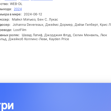
ство:
WEB-DL
гда установка сталкивается с непредсказуемыми обстоятельств
рые ставят под сомнение их доверие друг к другу. Ситуация
выхода:
2024
убляется, и один из участников находит таинственную запись,
ьера в мире:
2024-06-12
орая, возможно, поможет раскрыть правду о затонувшем корабл
иссер:
Майкл Мэтьюз, Бен С. Лукас
прошлом. В этот момент витает чувство тревоги, и никто не знае
дюсер:
Johanna Devereaux, Джеймс Дормер, Дэйзи Гилберт, Крис 
но доверять. Каждый из них оказывается в ловушке, где время
реводе:
LostFilm
тает против них, и им необходимо решить, как выбраться из это
авных ролях:
Шазад Латиф, Джорджия Флуд, Селин Менвиль, Люк
ртельной ситуации.
льд, Джейкоб Коллинс-Леви, Kayden Price
три