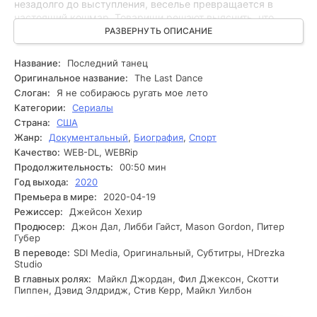
незадолго до выступления, веселье превращается в
настоящий кошмар. Товарищи решают выяснить, что
произошло с Ритой, и начинают собственное
РАЗВЕРНУТЬ ОПИСАНИЕ
расследование, стараясь понять, кто мог быть замешан в
её пропаже. Их поиски приводят к неожиданным
Название:
Последний танец
открытиям, которые ставят под сомнение доверие между
Оригинальное название:
The Last Dance
ними. Исследование обостряется, и иногда друзья
Слоган:
Я не собираюсь ругать мое лето
находят следы, указывающие на возможные инциденты в
Категории:
Сериалы
их окружении. Каждый из них начинает сомневаться в
Страна:
США
доброжелательности других, и напряжение нарастает. В
Жанр:
Документальный
,
Биография
,
Спорт
процессе розыска они сталкиваются с тайнами, которые
давным-давно считались забытыми, но всё же влияют на
Качество:
WEB-DL, WEBRip
их жизни. В атмосфере нарастающей паранойи и
Продолжительность:
00:50 мин
недоверия у них заканчивается время, и они понимают,
Год выхода:
2020
что должны действовать быстро, иначе последствия
Премьера в мире:
2020-04-19
могут быть необратимыми. В самый напряжённый
Режиссер:
Джейсон Хехир
момент, когда они на грани раскрытия правды,
Продюсер:
Джон Дал, Либби Гайст, Mason Gordon, Питер
появляется новый свидетель, который может изменить
Губер
всё.
В переводе:
SDI Media, Оригинальный, Субтитры, HDrezka
Studio
В главных ролях:
Майкл Джордан, Фил Джексон, Скотти
Пиппен, Дэвид Элдридж, Стив Керр, Майкл Уилбон