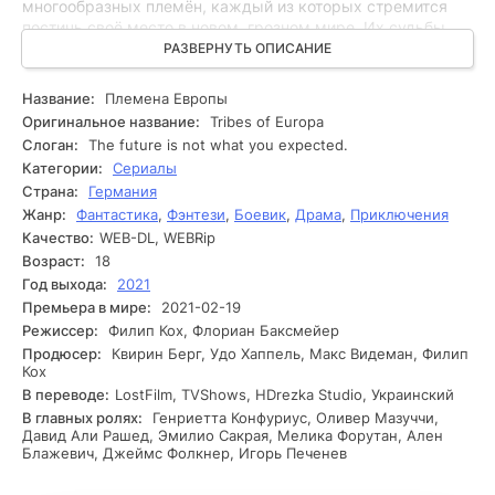
многообразных племён, каждый из которых стремится
постичь своё место в новом, грозном мире. Их судьбы
пересекаются, когда мистическое явление заставляет их
РАЗВЕРНУТЬ ОПИСАНИЕ
покинуть свои дома и отправиться в опасное
путешествие. Завязывается борьба за ресурсы, знания и,
Название:
Племена Европы
возможно, за источник возобновления мира. С течением
Оригинальное название:
Tribes of Europa
времени герои сталкиваются с разнообразными
Слоган:
The future is not what you expected.
проблемами и препятствиями, включая внутренние
Категории:
Сериалы
конфликты между племенами, защиту от власти и
Страна:
Германия
предательство. Каждое новое раскрытие об их прошлом и
Жанр:
Фантастика
,
Фэнтези
,
Боевик
,
Драма
,
Приключения
о мире, в котором они живут, усложняет ситуацию. В ходе
событий они начинают осознавать, что их судьбы
Качество:
WEB-DL, WEBRip
неразрывно связаны, и любые их действия могут
Возраст:
18
привести к изменениям. В условиях нарастающего
Год выхода:
2021
напряжения и угрозы со стороны внешних врагов, они
Премьера в мире:
2021-02-19
вынуждены принимать трудные решения. В конечном
Режиссер:
Филип Кох, Флориан Баксмейер
итоге они сталкиваются с величественным выбором,
Продюсер:
Квирин Берг, Удо Хаппель, Макс Видеман, Филип
который определит их будущее и будущее всего мира.
Кох
В переводе:
LostFilm, TVShows, HDrezka Studio, Украинский
В главных ролях:
Генриетта Конфуриус, Оливер Мазуччи,
Давид Али Рашед, Эмилио Сакрая, Мелика Форутан, Ален
Блажевич, Джеймс Фолкнер, Игорь Печенев