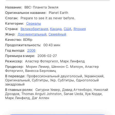
атмосферные изменения и человеческая активность
воздействуют на экосистемы. В этом чудесном
Название:
BBC: Планета Земля
странствовании созерцатели становятся очевидцами
Оригинальное название:
Planet Earth
захватывающих моментов из жизни животных и растений,
Слоган:
Prepare to see it as never before.
взаимодействующих друг с другом и с окружающей
Категории:
Сериалы
средой. В процессе изыскания герои сталкиваются с
Страна:
Великобритания
,
Канада
,
США
,
Япония
множеством препятствий. Они наблюдают за миграциями
Жанр:
Документальный
,
Семейный
животных, исследуют влияние различных факторов в
разных условиях и фиксируют изменения, вызванные
Качество:
BDRip
климатом. Эти открытия не только подчеркивают
Продолжительность:
00:43 мин
разнообразие жизни, но и ставят перед созерцателями
Год выхода:
2006
вопросы о будущем экосистем. Интригующий момент
Премьера в мире:
2006-02-27
наступает, когда установка показывает, как быстро
Режиссер:
Аластер Фотергилл, Марк Линфилд
изменяется среда обитания некоторых видов, заставляя
Продюсер:
Морин Лемир, Шеннон С. Мэлоун, Аластер
задуматься о последствиях для жизни на планете. Эта
Фотергилл, Ванесса Берловиц
увлекательная документальная группа побуждает
В переводе:
Профессиональный двухголосый, Украинский,
зрителей осмыслить важность сохранения природы и ее
Оригинальный, Субтитры, Укр. Субтитры, Одноголосый
обитателей.
закадровый
В главных ролях:
Сигурни Уивер, Дэвид Аттенборо, Николай
Дроздов, Thomas Anguti Johnston, Sanae Ueda, Хув Корди,
Марк Линфилд, Даг Аллен