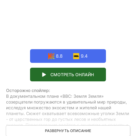
8.8
9.4
СМОТРЕТЬ ОНЛАЙН
Осторожно спойлер:
В документальном плане «BBC: Земля Земля»
созерцатели погружаются в удивительный мир природы,
исследуя множество экосистем и жителей нашей
планеты. Сюжет охватывает всевозможные уголки Земли
- от царственных гор до густых лесов и необъятных
океанов. Повествование ведётся с акцентом на красоту и
уязвимость естественного мира, показывая, как
РАЗВЕРНУТЬ ОПИСАНИЕ