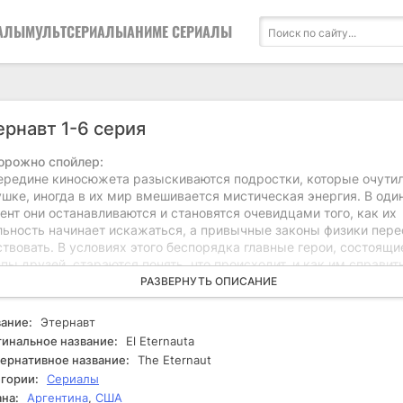
АЛЫ
МУЛЬТСЕРИАЛЫ
АНИМЕ СЕРИАЛЫ
ернавт 1-6 серия
орожно спойлер:
ередине киносюжета разыскиваются подростки, которые очутил
ушке, иногда в их мир вмешивается мистическая энергия. В оди
нт они останавливаются и становятся очевидцами того, как их
льность начинает искажаться, а привычные законы физики пере
твовать. В условиях этого беспорядка главные герои, состоящи
пы друзей, стараются понять, что происходит, и как им справит
ой угрозой. Это событие запускает череду необычных и рисков
РАЗВЕРНУТЬ ОПИСАНИЕ
исшествий, которые ставят под сомнение их представления о
льности. По мере развития событий герои сталкиваются с множ
ание:
Этернавт
пятствий. Каждое новое событие приводит к ещё большему
инальное название:
El Eternauta
шательству и страху, иногда они осознают, что их жизни и судь
ернативное название:
The Eternaut
еплетены с таинственной силой, которая управляет этим новым
гории:
Сериалы
ом. Они начинают исследовать всевозможные уголки своей
на:
Аргентина
,
США
енившейся реальности, стараясь найти ответы на вопросы о пр