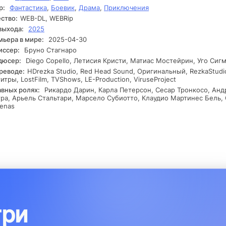
р:
Фантастика
,
Боевик
,
Драма
,
Приключения
гии и её источнике. В процессе своих розысков они сталкивают
накомыми существами и аномальными явлениями, которые лиш
ство:
WEB-DL, WEBRip
убляют их ситуацию. Конъюнктура накаляется, иногда они пони
выхода:
2025
могут доверять друг другу, а некоторые из них скрывают свои
ьера в мире:
2025-04-30
инные намерения. В конечном итоге они оказываются на грани
иссер:
Бруно Стагнаро
крытия тайны, которая может изменить их представления о жиз
дюсер:
Diego Copello, Летисия Кристи, Матиас Мостейрин, Уго Сиг
рти.
реводе:
HDrezka Studio, Red Head Sound, Оригинальный, RezkaStudi
итры, LostFilm, TVShows, LE-Production, ViruseProject
авных ролях:
Рикардо Дарин, Карла Петерсон, Сесар Тронкосо, Анд
ра, Арьель Стальтари, Марсело Субиотто, Клаудио Мартинес Бель, 
enas
три