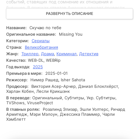
событий, ставящих под сомнение их отношения и
будущее. В поисках ответов Аннушка решает провести
собственное расследование, стремясь выяснить, что
РАЗВЕРНУТЬ ОПИСАНИЕ
произошло, и насколько они доверяют друг другу.
Аннушка начинает опрашивать очевидцев и постепенно
Название:
Скучаю по тебе
сталкивается с мрачными тайнами общих знакомых. На
Оригинальное название:
Missing You
её пути возникают неожиданные препятствия: кто-то
Категории:
Сериалы
пытается её запугать, а другие, похоже, что-то скрывают.
Страна:
Великобритания
В процессе расследования она обнаруживает
Жанр:
Триллер
,
Драма
,
Криминал
,
Детектив
удивительные факты о жизни своего знакомого, которые
Качество:
WEB-DL, WEBRip
ставят под сомнение всё, что она знала о нём. В самый
напряжённый момент, когда Аннушка близка к раскрытию
Год выхода:
2025
сути происходящего, она получает мистическое
Премьера в мире:
2025-01-01
сообщение, которое ставит под угрозу её личную
Режиссер:
Нимер Рашед, Isher Sahota
безопасность и заставляет задуматься о том, кому можно
Продюсер:
Виктория Асер-Арчер, Дэниэл Блоклхёрст,
доверять.
Харлан Кобен, Лесли Крикшэнк
В переводе:
Оригинальный, Субтитры, Укр. Субтитры,
TVShows, ViruseProject
В главных ролях:
Розалинд Элизар, Эшли Уолтерс, Ричард
Армитедж, Мэри Мэлоун, Джессика Пламмер, Чарли
Хэмблетт