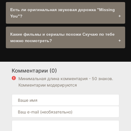
Да, сайт полностью адаптирован для смартфонов,
планшетов и Smart TV. Поддерживаются все
Есть ли оригинальная звуковая дорожка "Missing
современные браузеры.
You"?
Оригинальное название: "Missing You". При наличии
оригинальной дорожки она будет доступна в выборе
Какие фильмы и сериалы похожи Скучаю по тебе
озвучек плеера. .
можно посмотреть?
Рекомендуем посмотреть другие
Триллер
,
Драма
,
Криминал
,
Детектив
в разделе
Сериалы
. Также обратите
внимание на подборку фильмов из
Великобритания
.
Комментарии (0)
Блок "Похожие фильмы" находится выше блока FAQ на
странице.
Минимальная длина комментария - 50 знаков.
Комментарии модерируются