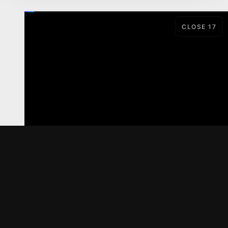
CLOSE
16
LORD
SERIAL
Материалы предоставлены
только для ознакомления! (16+)