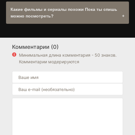
Оригинальное название: "Dangshini jamdeun saie". При
наличии оригинальной дорожки она будет доступна в
Какие фильмы и сериалы похожи Пока ты спишь
выборе озвучек плеера. .
можно посмотреть?
Рекомендуем посмотреть другие
Драма
,
Мелодрама
,
Фэнтези
в разделе
Сериалы
. Также обратите внимание
на подборку фильмов из
Корея Южная
. Блок "Похожие
Комментарии (0)
фильмы" находится выше блока FAQ на странице.
Минимальная длина комментария - 50 знаков.
Комментарии модерируются