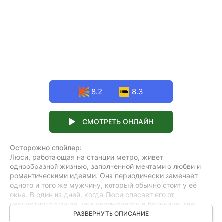
8.2
8.3
СМОТРЕТЬ ОНЛАЙН
Осторожно спойлер:
Люси, работающая на станции метро, живет
однообразной жизнью, заполненной мечтами о любви и
романтическими идеями. Она периодически замечает
одного и того же мужчину, который обычно стоит у её
окна. В один из дней, когда Люси спасает его от
несчастного случая, она оказывается в больнице, где
ненамеренно становится причиной недоразумения.
РАЗВЕРНУТЬ ОПИСАНИЕ