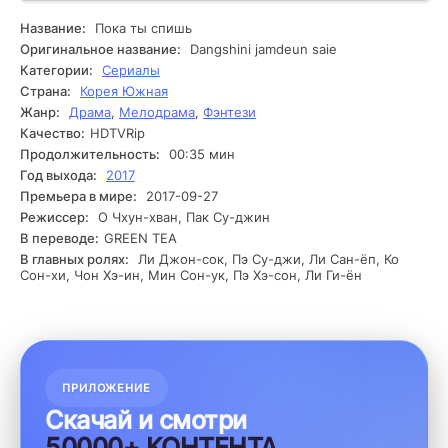
Мужчину по имени Джек принимают за её жениха. Это
событие запускает цепь интересных и неожиданных
Название:
Пока ты спишь
ситуаций, и Люси решает не развеивать миф и начинает
Оригинальное название:
Dangshini jamdeun saie
притворяться, что они действительно пара. Ситуация
Категории:
Сериалы
усложняется, и Люси оказывается вовлеченной в жизнь
Страна:
Корея Южная
Джека. Она знакомится с его друзьями и
Жанр:
Драма
,
Мелодрама
,
Фэнтези
родственниками, каждый из которых считает её его
Качество:
HDTVRip
невестой. Постепенно Люси начинает испытывать
искренние чувства к Джеку, но ей нужно скрывать
Продолжительность:
00:35 мин
правду. Иногда Люси и Джек проводят много времени
Год выхода:
2017
вместе, и она сталкивается с внутренним конфликтом и
Премьера в мире:
2017-09-27
страхом, что её обман может разрушить их отношения. В
Режиссер:
О Чхун-хван, Пак Су-джин
результате этого возникают романтические и комические
В переводе:
GREEN TEA
моменты, и вскоре Люси понимает, что её притворство
В главных ролях:
Ли Джон-сок, Пэ Су-джи, Ли Сан-ёп, Ко
может привести к непредсказуемым последствиям.
Сон-хи, Чон Хэ-ин, Мин Сон-ук, Пэ Хэ-сон, Ли Ги-ён
Напряжение нарастает, и иногда обстоятельства
угрожают их взаимопониманию, и Люси оказывается на
грани раскрытия своего секрета.
ПРИЛОЖЕНИЕ
Скачай и смотри
50000+ КОНТЕНТА