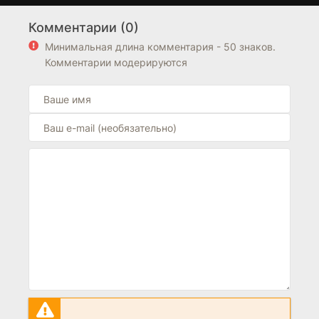
Также обратите внимание на подборку фильмов из
Комментарии (0)
Великобритания
. Блок "Похожие фильмы" находится
выше блока FAQ на странице.
Минимальная длина комментария - 50 знаков.
Комментарии модерируются