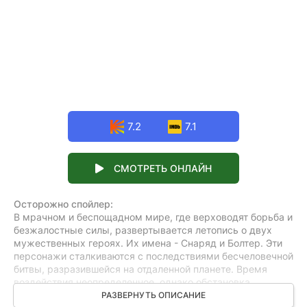
7.2
7.1
СМОТРЕТЬ ОНЛАЙН
Осторожно спойлер:
В мрачном и беспощадном мире, где верховодят борьба и
безжалостные силы, развертывается летопись о двух
мужественных героях. Их имена - Снаряд и Болтер. Эти
персонажи сталкиваются с последствиями бесчеловечной
битвы, разразившейся на отдаленной планете. Время
воздействия неопределенное, однако обстановка
пронизана усилием и опасностью. Конъюнктура
РАЗВЕРНУТЬ ОПИСАНИЕ