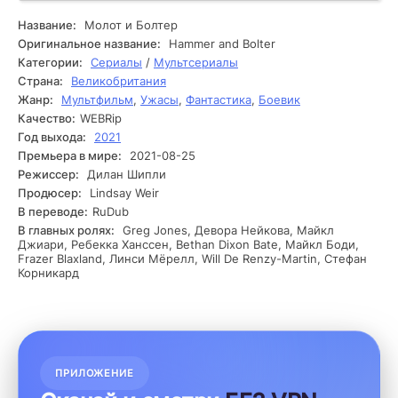
накаляется, и иногда они сталкиваются с мистическим
артефактом, способным изменить ход войны. Это
Название:
Молот и Болтер
открытие бросает их в небезопасное путешествие, полное
Оригинальное название:
Hammer and Bolter
внезапных поворотов и предательств. Постепенно Снаряд
Категории:
Сериалы
/
Мультсериалы
и Болтер углубляются в свои поиски и встречаются с
Страна:
Великобритания
множеством препятствий. Неприятель не дремлет, и на их
Жанр:
Мультфильм
,
Ужасы
,
Фантастика
,
Боевик
пути появляются сильные противники, готовые
Качество:
WEBRip
уничтожить их ради обладания артефактом. Герои
начинают исследовать классические руины, полные
Год выхода:
2021
ловушек и тайн. В процессе они находят подсказки,
Премьера в мире:
2021-08-25
которые указывают на истинную природу артефакта.
Режиссер:
Дилан Шипли
Каждый шаг приближает их к разгадке, но вместе с тем
Продюсер:
Lindsay Weir
усиливает риск. На интригующем рубеже они понимают,
В переводе:
RuDub
что им не доверяют даже их союзники, и начинают
В главных ролях:
Greg Jones, Девора Нейкова, Майкл
задаваться вопросом, кто на самом деле стоит за всем
Джиари, Ребекка Ханссен, Bethan Dixon Bate, Майкл Боди,
происходящим.
Frazer Blaxland, Линси Мёрелл, Will De Renzy-Martin, Стефан
Корникард
ПРИЛОЖЕНИЕ