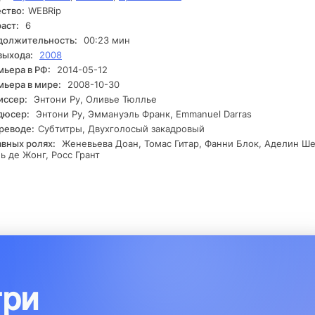
ство:
WEBRip
и понимают, что им необходимо объединить усилия, чтобы защи
ко себя, но и весь мир. Сюжет достигает кульминации, когда ге
аст:
6
зываются перед лицом выбора: рискнуть всем ради спасения и
должительность:
00:23 мин
вить всё как есть.
выхода:
2008
ьера в РФ:
2014-05-12
ьера в мире:
2008-10-30
иссер:
Энтони Ру, Оливье Тюллье
дюсер:
Энтони Ру, Эммануэль Франк, Emmanuel Darras
реводе:
Субтитры, Двухголосый закадровый
авных ролях:
Женевьева Доан, Томас Гитар, Фанни Блок, Аделин Ше
 де Жонг, Росс Грант
три