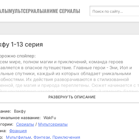
АЛЫ
МУЛЬТСЕРИАЛЫ
АНИМЕ СЕРИАЛЫ
кфу 1-13 серия
орожно спойлер:
всем мире, полном магии и приключений, команда героев
авляется в опасное путешествие. Главные герои - Эни, Иоп и
альные спутники, каждый из которых обладает уникальными
собностями. Их действия разворачиваются в стилизованной
енной, где магия и природа переплетены. Сюжет начинается с т
Эни ненамеренно находит артефакт, способный изменить баланс
ире. Это открытие запускает цепь событий, которые приведут к
РАЗВЕРНУТЬ ОПИСАНИЕ
лкновениям с могущественными противниками и пробуждению
них тайн. По мере развития событий герои сталкиваются с
ание:
Вакфу
жеством трудностей. Им предстоит победить не только внешние
инальное название:
WakFu
зы, но и внутренние конфликты, возникающие в группе. На пути
гории:
Сериалы
/
Мультсериалы
гадке тайн артефакта они обнаруживают, что их приключения
на:
Франция
влекают значительно более могущественные силы. Напряжение
р:
Мультфильм
,
Фэнтези
,
Приключения
стает, когда противники начинают проявлять интерес к артефакт