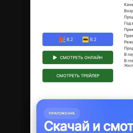
Каче
геро
толь
Возр
ока
Про
оста
Год 
Прем
Прем
8.2
8.2
Реж
Про
В пе
СМОТРЕТЬ ОНЛАЙН
В гл
Жюль
СМОТРЕТЬ ТРЕЙЛЕР
ПРИЛОЖЕНИЕ
Скачай и смо