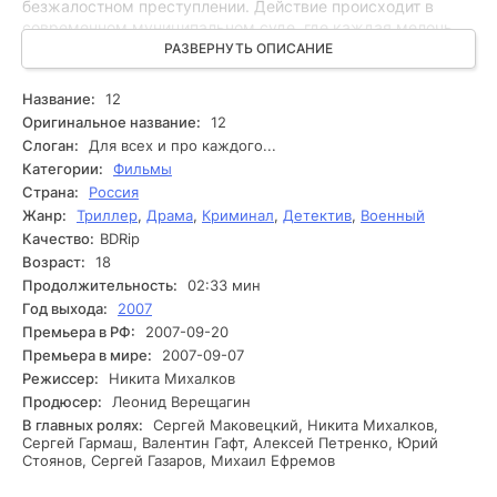
безжалостном преступлении. Действие происходит в
современном муниципальном суде, где каждая мелочь
имеет значение. Присяжные, представляющие различные
РАЗВЕРНУТЬ ОПИСАНИЕ
слои общества, сталкиваются с необходимостью решить,
каково может быть наказание для обвиняемого. Каждый
Название:
12
из них приносит в обсуждение свои предвзятости, страхи
Оригинальное название:
12
и личные драмы, что усложняет процесс. В ходе
Слоган:
Для всех и про каждого...
обсуждения первоначальные колебания одного из
Категории:
Фильмы
присяжных приводят к интенсивному диалогу. Каждый из
Страна:
Россия
присутствующих начинает выявлять свои скрытые
Жанр:
Триллер
,
Драма
,
Криминал
,
Детектив
,
Военный
доводы и внутренние конфликты. Постепенно обстановка
накаляется, и на поверхность всплывают не только
Качество:
BDRip
материалы дела, но и личные истории участников.
Возраст:
18
Возникают тернии, и иногда некоторые присяжные
Продолжительность:
02:33 мин
начинают осознавать, что их выводы могут быть основаны
Год выхода:
2007
на стандартах и эмоциях, а не на фактах. В этот сложный
Премьера в РФ:
2007-09-20
момент один из присяжных делает смелое заявление,
Премьера в мире:
2007-09-07
которое способно изменить направление обсуждения и
Режиссер:
Никита Михалков
заставить всех пересмотреть свои позиции.
Продюсер:
Леонид Верещагин
В главных ролях:
Сергей Маковецкий, Никита Михалков,
Сергей Гармаш, Валентин Гафт, Алексей Петренко, Юрий
Стоянов, Сергей Газаров, Михаил Ефремов