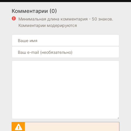
обратите внимание на подборку фильмов из
Австралия
,
Комментарии (0)
ОАЭ
. Блок "Похожие фильмы" находится выше блока
FAQ на странице.
Минимальная длина комментария - 50 знаков.
Комментарии модерируются