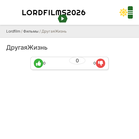
LORDFILMS2026
Lordfilm
/
Фильмы
/ ДругаяЖизнь
ДругаяЖизнь
0
0
0