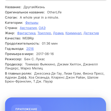
обещает изменить всё. Однако такое решение приводит к
непредвиденным последствиям, и их повседневная
Название:
ДругаяЖизнь
действительность начинает постепенно раскалываться на
Оригинальное название:
OtherLife
части. Мало-помалу Роман и Анастасия погружаются в
Слоган:
A whole year in a minute.
мир, где реальность и вымысел переплетаются, что
Категории:
Фильмы
ставит их перед сложными выборами. Они сталкиваются
Страна:
Австралия
,
ОАЭ
с другими соучастниками эксперимента, каждый из
Жанр:
Фантастика
,
Триллер
,
Драма
,
Криминал
,
Детектив
которых имеет свои доводы и тайны. В результате герои
открывают истинные миссии организации, и им
Качество:
WEBRip
становится понятно, что их жизни находятся под угрозой.
Продолжительность:
01:36 мин
Одновременно с этим их взаимоотношения подвергаются
Год выхода:
2016
испытанию, и они начинают осознавать, насколько
Премьера в мире:
2017-06-16
безгранично зависит их будущее от принятых решений. В
Режиссер:
Бен С. Лукас
критический момент они пытаются убежать от
Продюсер:
Томмазо Фьяккино, Джэми Хилтон, Джанелл
манипуляций и обнаруживают истинную сущность
Лэндерс, Марко Мелиц
эксперимента. Они оказываются перед лицом выбора,
В главных ролях:
Джессика Де Гау, Лиам Грэм, Фиона Пресс,
который может изменить их судьбу навсегда.
Адриан Дафф, Хоа Сюаньдэ, Кларенс Джон Райан, Шалом
Брюн-Фрэнклин, Т.Дж. Пауэр
ПРИЛОЖЕНИЕ