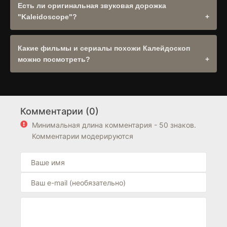
планшетов и Smart TV. Поддерживаются все
Есть ли оригинальная звуковая дорожка
современные браузеры.
"Kaleidoscope"?
Оригинальное название: "Kaleidoscope". При наличии
оригинальной дорожки она будет доступна в выборе
Какие фильмы и сериалы похожи Калейдоскоп
озвучек плеера. .
можно посмотреть?
Рекомендуем посмотреть другие
Боевик
,
Триллер
,
Драма
,
Криминал
в разделе
Сериалы
. Также обратите
внимание на подборку фильмов из
США
. Блок "Похожие
Комментарии (0)
фильмы" находится выше блока FAQ на странице.
Минимальная длина комментария - 50 знаков.
Комментарии модерируются