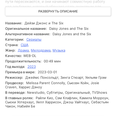
пути пересекаются, и они начинают совместную работу
над альбомом, который обещает стать знаковым для
обеих сторон. Обоюдное притяжение и химия между
РАЗВЕРНУТЬ ОПИСАНИЕ
Дейзи и Риком становятся основой для создания
неповторимого звучания, но внутренние инциденты и
Название:
Дейзи Джонс и The Six
личные трагедии не заставляют себя ждать. Ход записи
Оригинальное название:
Daisy Jones and The Six
альбома обостряет взаимоотношения между участниками
Альтернативное название:
Daisy Jones and the Six
группы. Дейзи и Рик сталкиваются с творческими
Категории:
Сериалы
разногласиями и своими внутренними демонами.
Страна:
США
Трудности усугубляются тем, что участники группы
Жанр:
Драма
,
Мелодрама
,
Музыка
начинают осознавать, как успех влияет на их дружбу и
личные жизни. Одновременно с ростом известности
Качество:
WEB-DL
возникают и спонтанные препятствия: появляются слухи о
Продолжительность:
00:49 мин
скандалах, которые могут разрушить их карьеру. На фоне
Год выхода:
2023
стремительных событий каждый из героев начинает
Премьера в мире:
2023-03-01
задаваться вопросом, что для них важнее - искусство или
Режиссер:
Джеймс Понсольдт, Зинга Стюарт, Уильям Грэм
личные отношения. Конъюнктура накаляется, и иногда
Продюсер:
Melissa Parent Connolly, Сьюзэн Койн, Josie
Дейзи и Рик оказываются на грани разрыва. Инциденты
Craven, Харрис Дэноу
становятся все более эмоциональными, а их творчество -
В переводе:
Newstudio, Субтитры, Оригинальный, TVShows
всё более рискованным. Когда кажется, что всё потеряно,
В главных ролях:
Райли Кио, Сэм Клафлин, Камила Морроун,
они начинают решать, готовы ли пойти на крайние меры
Сьюки Уотерхаус, Уилл Харрисон, Джош Уайтхаус, Себастьян
ради искусства и ради дружбы друг с другом. Их судьбы
Чакон, Набийя Бе
переплетены, и только совместные действия могут
помочь им преодолеть кризис.