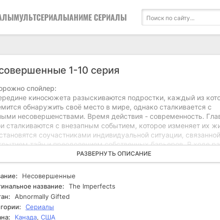
АЛЫ
МУЛЬТСЕРИАЛЫ
АНИМЕ СЕРИАЛЫ
совершенные 1-10 серия
орожно спойлер:
ередине киносюжета разыскиваются подростки, каждый из кот
емится обнаружить своё место в мире, однако сталкивается с
ными несовершенствами. Время действия - современность. Гла
ои сталкиваются с внезапным событием, которое изменяет их жи
 становятся соучастниками индивидуальной ситуации, связанной
крытием тайн и преодолением собственных барьеров. В ходе ра
ета герои начинают осознавать свои внутренние конфликты и
РАЗВЕРНУТЬ ОПИСАНИЕ
ледовать сложные взаимоотношения с окружающими. Они
лкиваются с различными препятствиями, включая личные страхи
ание:
Несовершенные
двзятости. Каждый из них проходит через решающие моменты,
инальное название:
The Imperfects
орые заставляют их пересмотреть свои представления о жизни и
ан:
Abnormally Gifted
, что значит быть совершенным. Интригующие повороты событий
гории:
Сериалы
имодействия между персонажами увеличивают напряжение, и и
на:
Канада
,
США
 оказываются на грани осознания своих истинных желаний и