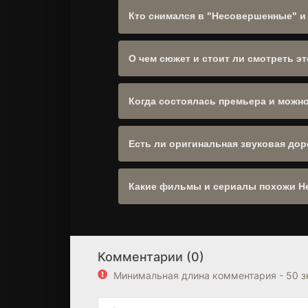
Кто снимался в "Несовершенные" и
Режиссер: Марк Чоу, Директор Икс., Д
Годой, Кира Загорски, Селина Мартин
О чем сюжет и стоит ли смотреть 
Стефен Кокрейн. .
Жанр:
Фантастика
,
Фэнтези
,
Боевик
,
Д
"Abnormally Gifted". Уже 44 зрителей о
Когда состоялась премьера и можн
Да, сайт полностью адаптирован для 
Есть ли оригинальная звуковая доро
Оригинальное название: "The Imperfect
Какие фильмы и сериалы похожи Н
Рекомендуем посмотреть другие
Фанта
подборку фильмов из
Канада
,
США
. Б
Комментарии (0)
Минимальная длина комментария - 50 