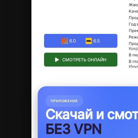
Жан
цен
кот
Каче
Про
Год 
Прем
Реж
6.0
6.5
Про
Кок
В пе
СМОТРЕТЬ ОНЛАЙН
В гл
Инья
ПРИЛОЖЕНИЕ
Скачай и смо
БЕЗ VPN