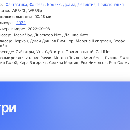
р:
Фантастика
,
Фэнтези
,
Боевик
,
Драма
,
Детектив
,
Приключения
ностей. На захватывающем этапе они делают значимые открыти
орые меняют их восприятие окружающего мира.
ство:
WEB-DL, WEBRip
должительность:
00:45 мин
выхода:
2022
ьера в мире:
2022-09-08
иссер:
Марк Чоу, Директор Икс., Дэннис Хитон
дюсер:
Корхан, Джей Дэниэл Бичинор, Моррис Шапделен, Стефен
рейн
реводе:
Субтитры, Укр. Субтитры, Оригинальный, Coldfilm
авных ролях:
Италиа Риччи, Морган Тейлор Кэмпбелл, Рианна Джаг
ки Годой, Кира Загорски, Селина Мартин, Риз Николсон, Рон Селму
три