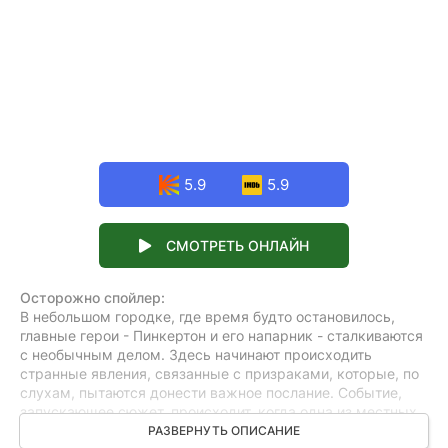
5.9
5.9
СМОТРЕТЬ ОНЛАЙН
Осторожно спойлер:
В небольшом городке, где время будто остановилось,
главные герои - Пинкертон и его напарник - сталкиваются
с необычным делом. Здесь начинают происходить
странные явления, связанные с призраками, которые, по
слухам, пытаются донести важное послание. Событие,
запускающее сюжет, происходит, когда одна из местных
жительниц обращается к детективу, утверждая, что
РАЗВЕРНУТЬ ОПИСАНИЕ