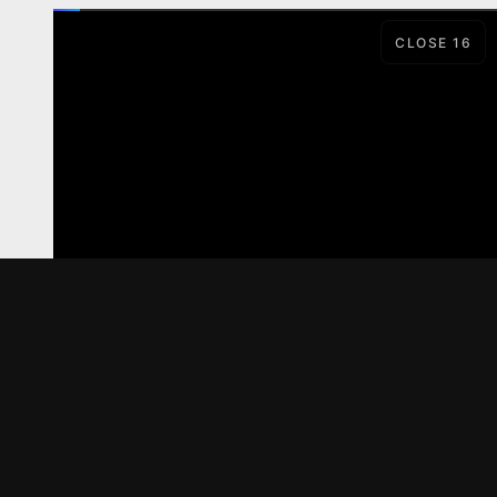
CLOSE
15
LORD
SERIAL
Материалы предоставлены
только для ознакомления! (16+)