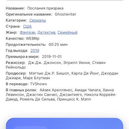
видела призрак своей пропавшей подруги. Это обращение
устанавливает перед ними необходимость разобраться в
Название:
Послания призрака
том, что на самом деле скрывается за мистическими
Оригинальное название:
Ghostwriter
происшествиями. Пинкертон и его напарник начинают
Категории:
Сериалы
расследование, опрашивая очевидцев и собирая улики.
Страна:
США
Они сталкиваются с рядом препятствий, начиная от
Жанр:
Фэнтези
,
Детектив
,
Семейный
возмущения местных жителей и заканчивая попытками
Качество:
WEBRip
скрыть правду о прошлом. Одновременно открываются
тайны, связанные с историей города и его жителями,
Продолжительность:
00:25 мин
которые ведут к неожиданным открытиям. Углубляясь
Год выхода:
2019
все больше в загадку, Пинкертон разыскивает старые
Премьера в мире:
2019-11-01
записи, которые могут пролить свет на связь между
Режиссер:
Дж.Дж. Джонсон, Эприлл Уинни, Стивен
фантомами и событиями в их жизни. На самом
Рейнольдс
интересном этапе они сталкиваются с шокирующим
Продюсер:
Мэттью Дж.Р. Бишоп, Карла Де Йонг, Джордан
откровением, которое изменяет их восприятие
Джиари, Марк Блутман
реальности.
В переводе:
TVShows
В главных ролях:
Айзек Ареллянес, Амади Чапата, Ханна
Левинсон, Джастин Санчес, Джсантияго, Никола Коррейя-
Дамуд, Ромель Де Сильва, Принцесс К. Мэпп