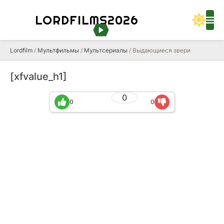
LORDFILMS2026
Lordfilm
/
Мультфильмы
/
Мультсериалы
/ Выдающиеся звери
[xfvalue_h1]
0
0
0