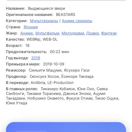
защитить его от надвигающейся опасности. Эти
выдающиеся существа, каждое со своим характером и
Название:
Выдающиеся звери
даром, собираются вместе, чтобы исправить ситуацию,
Оригинальное название:
BEASTARS
которая угрожает их существованию. По мере того как
Категории:
Мультсериалы
/
Аниме сериалы
герои погружаются в расследование, они сталкиваются с
Страна:
Япония
различными препятствиями и открытиями, которые
Жанр:
Аниме
,
Мультфильм
,
Мелодрама
,
Драма
,
Фэнтези
ставят под сомнение их представления о добре и зле. В
Качество:
WEBRip, WEB-DL
ходе поисков они находят следы древнего зла,
пытающегося вернуть свои силы. Команда должна
Возраст:
18
научиться действовать вместе, преодолевая
Продолжительность:
00:22 мин
недопонимания и внутренние конфликты. На пути к истине
Год выхода:
2019
возникают спонтанные сторонники и противники, а также
Премьера в мире:
2019-10-09
загадки, требующие сообразительности и силы воли.
Режиссер:
Синъити Мацуми, Ясухиро Гэси
Конъюнктура накаляется, и иногда одна из их личных тайн
Продюсер:
Сюнсукэ Хосои, Ёсинори Такээда
всплывает наружу, угрожая разрушить всё, что они
В переводе:
Anilibria, LE-Production
построили.
В главных ролях:
Тикахиро Кобаяси, Юки Оно, Саяка
Сэнбонги, Такааки Торасима, Дзюнъя Эноки, Ацуми
Танэдзаки, Нобухико Окамото, Фукуси Отиаи, Такэо Оцука,
Юма Утида