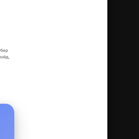
убер
лойд,