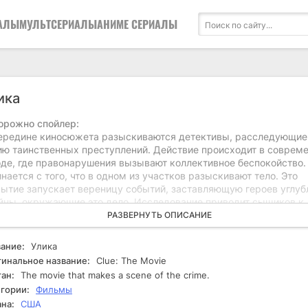
АЛЫ
МУЛЬТСЕРИАЛЫ
АНИМЕ СЕРИАЛЫ
ика
орожно спойлер:
ередине киносюжета разыскиваются детективы, расследующие
ию таинственных преступлений. Действие происходит в соврем
оде, где правонарушения вызывают коллективное беспокойство.
нается с того, что в одном из участков разыскивают тело. Это
рытие запускает вереницу событий, заставляющую героев углуб
айны, окружающие это дело. Исследование приводит сыщиков к
жиданным уликам, которые указывают на связь между жертвам
РАЗВЕРНУТЬ ОПИСАНИЕ
е того как они опрашивают очевидцев и собирают доказательств
икают новые препятствия. Обострение ситуации нарастает, и ин
ание:
Улика
сняется, что преступления могут быть объединены с гораздо бо
инальное название:
Clue: The Movie
пной сетью, чем предполагалось. Каждое новое развитие услож
ан:
The movie that makes a scene of the crime.
уацию, и сыщики приближаются к разгадке, но в конечном итоге
гории:
Фильмы
лкиваются с неожиданным поворотом, который может изменить 
на:
США