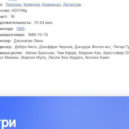
р:
Триллер
,
Комедия
,
Криминал
,
Детектив
ство:
HDTVRip
аст:
16
должительность:
01:34 мин
выхода:
1985
ьера в мире:
1985-12-13
иссер:
Джонатан Линн
дюсер:
Дебра Хилл, Джеффри Чернов, Джордж Фолси мл., Питер Г
авных ролях:
Айлин Бреннан, Тим Карри, Мэдлин Кан, Кристофер Л
л Маккин, Мартин Мулл, Лесли Энн Уоррен, Коллин Кэмп
три