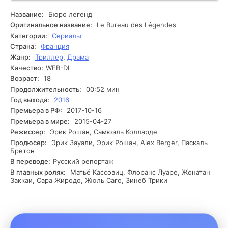
создавая сложные ситуации. Сюжет начинается с того,
что один из агентов, выполняя задание, теряет связь с
Название:
Бюро легенд
командой, что вызывает смятение у его сотрудников и
Оригинальное название:
Le Bureau des Légendes
руководства. Лазутчики начинают расследование
Категории:
Сериалы
исчезновения своего товарища. Они сталкиваются с
Страна:
Франция
множеством препятствий, начиная от недостачи
Жанр:
Триллер
,
Драма
информации до недоверия со стороны местных властей.
Качество:
WEB-DL
Каждый шаг приближает их к раскрытию истинных
мотивов и механизмов работы противника, но также
Возраст:
18
создает дополнительные опасности для их собственных
Продолжительность:
00:52 мин
жизней. В процессе расследования разведчики
Год выхода:
2016
совершают неожиданное открытие о своих врагах и о
Премьера в РФ:
2017-10-16
самих себе. Ситуация усложняется, и иногда они
Премьера в мире:
2015-04-27
понимают, что за исчезновением разведчика стоят силы,
Режиссер:
Эрик Рошан, Самюэль Колларде
способные разрушить их команду изнутри. На
Продюсер:
Эрик Зауали, Эрик Рошан, Alex Berger, Паскаль
напряженном этапе их операция оказывается под
Бретон
угрозой, и команда оказывается перед величественным
В переводе:
Русский репортаж
выбором, который может изменить всё.
В главных ролях:
Матьё Кассовиц, Флоранс Луаре, Жонатан
Заккаи, Сара Жиродо, Жюль Саго, Зинеб Трики