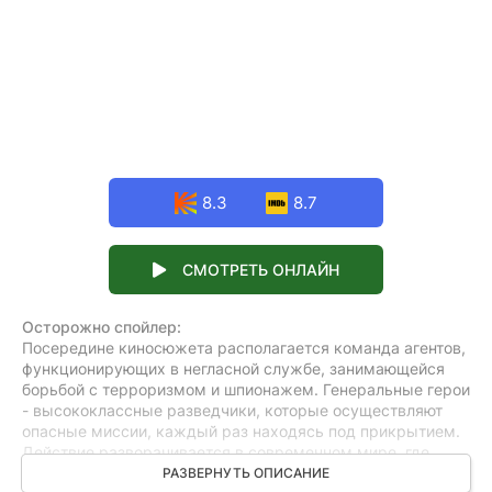
8.3
8.7
СМОТРЕТЬ ОНЛАЙН
Осторожно спойлер:
Посередине киносюжета располагается команда агентов,
функционирующих в негласной службе, занимающейся
борьбой с терроризмом и шпионажем. Генеральные герои
- высококлассные разведчики, которые осуществляют
опасные миссии, каждый раз находясь под прикрытием.
Действие разворачивается в современном мире, где
схемы и человеческие взаимоотношения переплетаются,
РАЗВЕРНУТЬ ОПИСАНИЕ