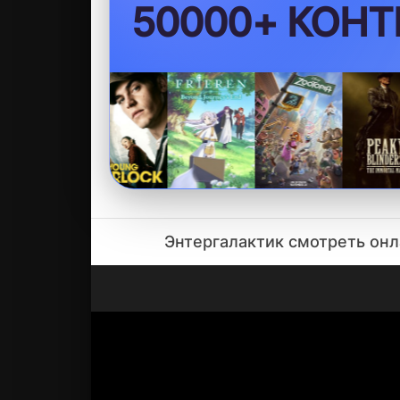
БЕЗ VPN
Энтергалактик смотреть он