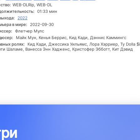
ство:
WEB-DLRip, WEB-DL
и глубже, чем он думал, и ситуация усложняется. На этом этапе
должны решить, готовы ли они рискнуть ради своих чувств и чт
должительность:
01:33 мин
т потерять.
выхода:
2022
ьера в мире:
2022-09-30
иссер:
Флетчер Мулс
дюсер:
Майк Мун, Кенья Беррис, Кид Кади, Дэннис Каммингс
авных ролях:
Кид Кади, Джессика Уильямс, Лора Хэрриер, Ty Dolla $i
ти Шаламе, Ванесса Энн Хадженс, Кристофер Эбботт, Кит Дэвид
три