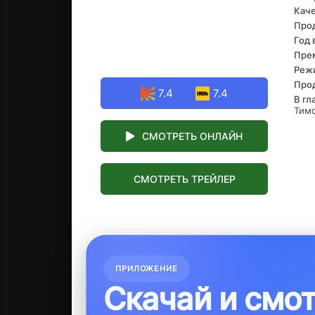
Каче
к Эм
оба 
Про
могу
Год 
Прем
Реж
Про
7.4
7.4
В гл
Тимо
СМОТРЕТЬ ОНЛАЙН
СМОТРЕТЬ ТРЕЙЛЕР
ПРИЛОЖЕНИЕ
Скачай и смо