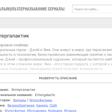
АЛЫ
МУЛЬТСЕРИАЛЫ
АНИМЕ СЕРИАЛЫ
тергалактик
орожно спойлер:
еральные герои - Джей и Эми. Они живут в мире, где пересекаю
льность и технологии, безостановочно изменяющие понятие о лю
ни. Джей - профессиональный художник, который пытается найт
о в этом сложном мире. Эми - его старая подруга, с которой у 
жные отношения. Неожиданно Джей получает возможность
анизовать неповторимую выставку, которая станет величестве
тием в его карьере. Это событие запускает цепочку изменений
РАЗВЕРНУТЬ ОПИСАНИЕ
ни, и между ними вспыхивают чувства, которые они не склонны
знавать. В процессе развития сюжета Джей сталкивается с
ание:
Энтергалактик
дностями, связанными с его творческим процессом и внутренн
инальное название:
Entergalactic
еживаниями. Он пытается справиться с давлением, которое ока
гории:
Фильмы
/
Мультфильмы
него общество и собственные ожидания. Эми оказывается рядом
на:
Великобритания
,
Канада
,
США
держивая его на этом пути, но их общение с каждым днем стан
р:
Мультфильм
,
Мелодрама
,
Комедия
,
Музыка
более запутанным. Иногда Джей начинает осознавать, что его ч