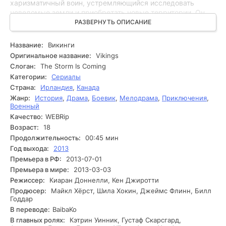
харизматичный воин, устремляющийся исследовать
неведомые земли и приобретать новые территории. Он
вместе с семьей и преданными спутниками отправляется
РАЗВЕРНУТЬ ОПИСАНИЕ
в рискованные морские экспедиции, что приводит к
конфликтам с местными правителями и соперниками.
Название:
Викинги
Первое важное событие происходит, когда Рагнар решает
Оригинальное название:
Vikings
прервать классические торговые маршруты и
Слоган:
The Storm Is Coming
направляется на запад, открывая новые горизонты для
Категории:
Сериалы
своего народа. С течением времени Рагнар сталкивается
Страна:
Ирландия
,
Канада
с множеством препятствий. Странствования становятся
Жанр:
История
,
Драма
,
Боевик
,
Мелодрама
,
Приключения
,
полными опасностей, и его решения приводят к
Военный
внутренним конфликтам среди его людей. В это время
Качество:
WEBRip
Рагнар ищет поддержку у своих близких, таких как
Лагерта, его жена и воин, и Асе, его брат, которые играют
Возраст:
18
первостепенную роль в его судьбе. Однако борьба с
Продолжительность:
00:45 мин
другими главарями и опасность со стороны христианских
Год выхода:
2013
королевств усложняют ситуацию. В конечном итоге
Премьера в РФ:
2013-07-01
Рагнар оказывается перед выбором, который может
Премьера в мире:
2013-03-03
изменить всё: продолжить войну за власть или принять
Режиссер:
Киаран Доннелли, Кен Джиротти
новые стандарты и мирные соглашения.
Продюсер:
Майкл Хёрст, Шила Хокин, Джеймс Флинн, Билл
Годдар
В переводе:
BaibaKo
В главных ролях:
Кэтрин Уинник, Густаф Скарсгард,