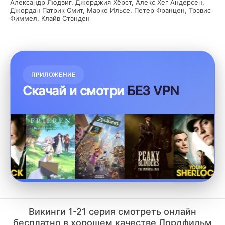
Александр Людвиг, Джорджия Хёрст, Алекс Хег Андерсен,
Джордан Патрик Смит, Марко Ильсе, Петер Францен, Трэвис
Фиммел, Клайв Стэнден
ПРИЛОЖЕНИЕ
Скачай и смотри
БЕЗ VPN
Викинги 1-21 серия смотреть онлайн
бесплатно в хорошем качестве Лордфильм