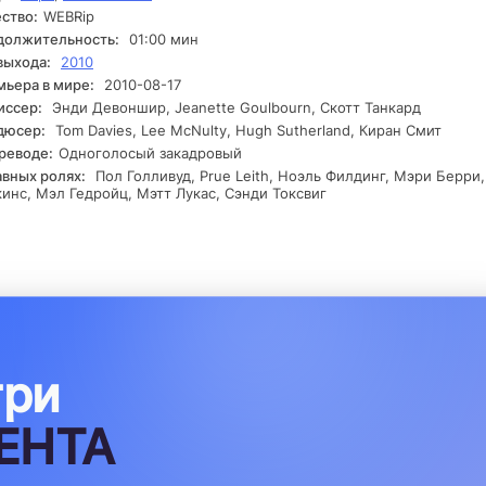
ство:
WEBRip
ршенству, но и учатся работать в команде, преодолевая свои с
нения. В процессе дружеских состязаний и искренних эмоций
должительность:
01:00 мин
виваются непростые отношения между участниками. В финале с
выхода:
2010
н из них должен будет сделать решающий шаг, чтобы завоевать 
ьера в мире:
2010-08-17
й и зрителей, однако кто станет победителем, остается загадко
иссер:
Энди Девоншир, Jeanette Goulbourn, Скотт Танкард
дюсер:
Tom Davies, Lee McNulty, Hugh Sutherland, Киран Смит
реводе:
Одноголосый закадровый
авных ролях:
Пол Голливуд, Prue Leith, Ноэль Филдинг, Мэри Берри
инс, Мэл Гедройц, Мэтт Лукас, Сэнди Токсвиг
три