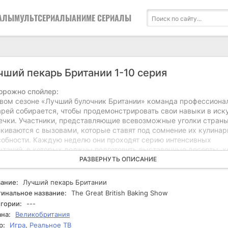
АЛЫ
МУЛЬТСЕРИАЛЫ
АНИМЕ СЕРИАЛЫ
чший пекарь Британии 1-10 серия
орожно спойлер:
овом сезоне «Лучший булочник Британии» команда профессиона
арей собирается, чтобы продемонстрировать свои навыки в иск
ечки. Участники, представляющие всевозможные уголки страны
лкиваются с вызовами, которые ставят под сомнение их кулина
собности. Каждую неделю они проходят серию интенсивных
ытаний, в которых должны подготовить выставочные десерты, х
дитерские изделия. Судьи, обладающие значительным опытом,
РАЗВЕРНУТЬ ОПИСАНИЕ
нивают каждое творение и принимают решение о том, кто покин
курс, а кто продолжит борьбу за звание лучшего пекаря. С каж
ание:
Лучший пекарь Британии
ым испытанием участники сталкиваются с трудностями, которы
инальное название:
The Great British Baking Show
ят их на грань. Некоторые из них оказываются под давлением, 
гории:
---
водит к неожиданным результатам. Непредсказуемые элементы
на:
Великобритания
ие как таймеры, необычные ингредиенты и строгие условия суде
р:
Игра
,
Реальное ТВ
авляют остроты к соревнованию. Булочники не только стремятся