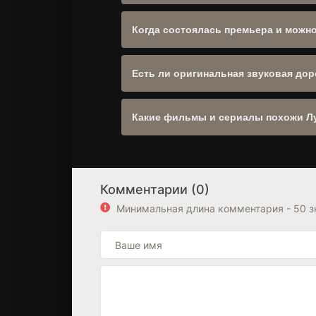
Жанр:
Игра
,
Реальное ТВ
. Производст
отзывов.
Когда состоялась премьера и можн
Да, сайт полностью адаптирован для 
Есть ли оригинальная звуковая доро
Оригинальное название: "The Great Bri
Какие фильмы и сериалы похожи Л
Рекомендуем посмотреть другие
Игра
,
"Похожие фильмы" находится выше бло
Комментарии (0)
Минимальная длина комментария - 50 