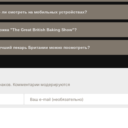
во:
Великобритания
. Год выпуска:
2010
. Рейтинг IMDb: 8.6/10. Уже 
о ли смотреть на мобильных устройствах?
смартфонов, планшетов и Smart TV. Поддерживаются все современ
жка "The Great British Baking Show"?
tish Baking Show". При наличии оригинальной дорожки она будет до
учший пекарь Британии можно посмотреть?
Реальное ТВ
в разделе ---. Также обратите внимание на подборку
ка FAQ на странице.
знаков. Комментарии модерируются