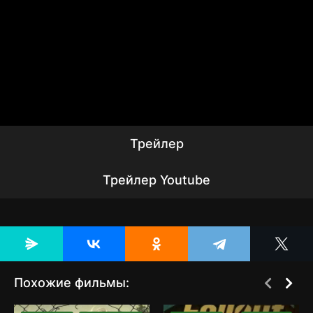
Трейлер
Трейлер Youtube
Похожие фильмы:
[catlist=2][not-
[catlist=2][not-