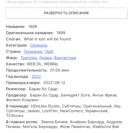
Неожиданно их плавание прерывается, когда они
сталкиваются с неясным судном, появляющимся на
горизонте. Это событие запускает цепочку странных и
РАЗВЕРНУТЬ ОПИСАНИЕ
пугающих происшествий, вызывая недоумение и
активизируя страсти среди пассажиров. В соответствии с
Название:
1899
развитием событий герои начинают расследовать, что
Оригинальное название:
1899
произошло с другими людьми на борту. Они сталкиваются
Слоган:
What is lost will be found.
с необъяснимыми действиями и начинают осознавать, что
Категории:
Сериалы
их личные секреты могут угрожать всем. Недоверие и
Страна:
Германия
,
США
страх накаляют обстановку, и каждый новый поворот
Жанр:
Триллер
,
Драма
,
Фантастика
событий лишь усложняет ситуацию. Непредвиденные
исчезновения и странные явления заставляют
Качество:
WEB-DL, WEBRip
пассажиров сомневаться в своих собственных мыслях. В
Продолжительность:
01:00 мин
самый неблагоприятный момент, когда напряжение
Год выхода:
2022
достигает предела, они обнаруживают, что
Премьера в мире:
2022-09-12
существование их мира может оказаться связано с чем-
Режиссер:
Баран бо Одар
то гораздо более зловещим, чем они могли себе
Продюсер:
Баран бо Одар, Бенедикт Боте, Янтье Фризе,
представить.
Филипп Клаузинг
В переводе:
HDrezka Studio, Субтитры, Оригинальный, Укр.
Субтитры, Jaskier, LostFilm, NewComers, Украинский,
TVShows
В главных ролях:
Эмили Бичем, Анайрин Барнард, Андреас
Пичман, Мигель Бернардо, Жозе Пиментан, Изабелла Вэй