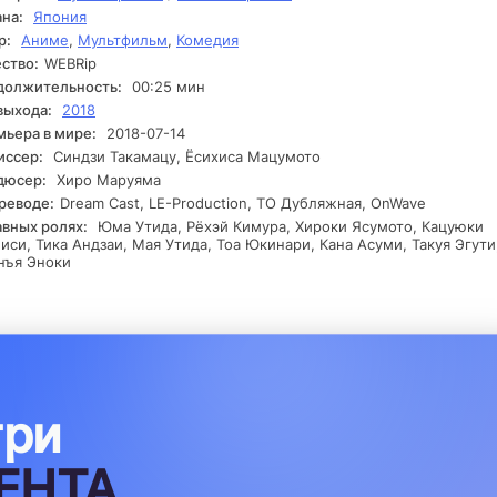
на:
Япония
ре становится понятно, что не все готовы к тому, что они могут
аружить. Конъюнктура накаляется, иногда расследование наход
р:
Аниме
,
Мультфильм
,
Комедия
ки, указывающие на нечто большее, чем простое исчезновение.
ство:
WEBRip
яжение нарастает, и герои приближаются к границе того, чтоб
должительность:
00:25 мин
крыть тайну, которая может изменить их жизни навсегда.
выхода:
2018
ьера в мире:
2018-07-14
иссер:
Синдзи Такамацу, Ёсихиса Мацумото
дюсер:
Хиро Маруяма
реводе:
Dream Cast, LE-Production, ТО Дубляжная, OnWave
авных ролях:
Юма Утида, Рёхэй Кимура, Хироки Ясумото, Кацуюки
иси, Тика Андзаи, Мая Утида, Тоа Юкинари, Кана Асуми, Такуя Эгути
нъя Эноки
три