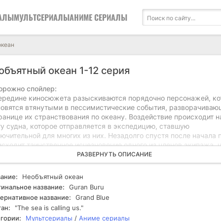
АЛЫ
МУЛЬТСЕРИАЛЫ
АНИМЕ СЕРИАЛЫ
океан
объятный океан 1-12 серия
орожно спойлер:
ередине киносюжета разыскиваются порядочно персонажей, к
новятся втянутыми в пессимистические события, разворачиваю
ранице их странствования по океану. Воздействие происходит н
ту судна, которое отправляется в экспедицию, ставшую
ючительной для многих из них. Незадолго спустя после начала 
сходит таинственное исчезновение одного из членов экипажа, 
водит к череде беспокойных событий. Главные герои начинают
РАЗВЕРНУТЬ ОПИСАНИЕ
имать, что их путешествие обернулось не только исследованием
едомых вод, но и настоящим испытанием для прочности.
ание:
Необъятный океан
следование, которое начинается как попытка выяснить причины
инальное название:
Guran Buru
езновения, быстро переходит в изучение беспросветных тайн,
ернативное название:
Grand Blue
ытых в глубинах океана. Герои сталкиваются с различными
ан:
"The sea is calling us."
пятствиями: от странных явлений на борту до инцидентов между
гории:
Мультсериалы
/
Аниме сериалы
й. Каждый из них вносит свой вклад в unraveling клубка загадок